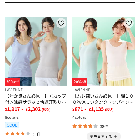
30%off
20%off
LAVIENNE
LAVIENNE
【汗かきさん必見！】＜カップ
【ムレ嫌いさん必見！】綿１０
付＞涼感サラッと快適汗取りタ
０％涼しいタンクトップインナ
ンクトップインナー＜さらりラ
1,917
2,302
ー＜さらりラボ＞
871
1,135
¥
¥
¥
¥
～
(税込)
～
(税込)
ボ＞
5
colors
4
colors
COOL
38件
31件
チラ見をする