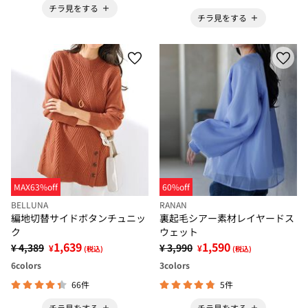
チラ見をする
チラ見をする
MAX63%off
60%off
BELLUNA
RANAN
編地切替サイドボタンチュニッ
裏起毛シアー素材レイヤードス
ク
ウェット
1,639
1,590
¥ 4,389
¥ 3,990
¥
¥
(税込)
(税込)
6
colors
3
colors
66件
5件
チラ見をする
チラ見をする