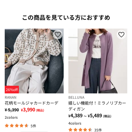
この商品を見ている方におすすめ
26%off
RANAN
BELLUNA
花柄モールジャカードカーデ
嬉しい機能付！ミラノリブカー
3,990
ディガン
¥ 5,390
¥
(税込)
4,389
5,489
¥
¥
～
(税込)
2
colors
4
colors
5件
35件