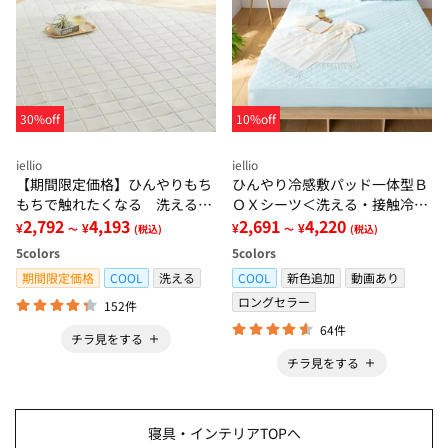
30%off
10%off
iellio
iellio
【期間限定価格】ひんやりもち
ひんやり冷感敷パッド一体型Ｂ
もちで触れたくなる 洗えるラ
ＯＸシーツ＜洗える・接触冷
グ＜低反発・滑りにくい・接触
2,792
4,193
感・抗菌防臭・時短・家事楽・
2,691
4,220
¥
¥
¥
¥
～
(税込)
～
(税込)
冷感・防ダニ・カーペット＞
ボックスシーツ・寝苦しさ対策
5
colors
5
colors
＞
期間限定価格
COOL
洗える
COOL
新色追加
動画あり
ロングセラー
152件
64件
チラ見をする
チラ見をする
寝具・インテリアTOPへ