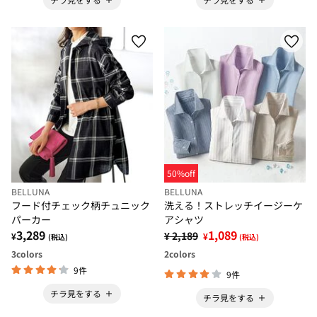
50%off
BELLUNA
BELLUNA
フード付チェック柄チュニック
洗える！ストレッチイージーケ
パーカー
アシャツ
3,289
1,089
¥ 2,189
¥
¥
(税込)
(税込)
3
colors
2
colors
9件
9件
チラ見をする
チラ見をする