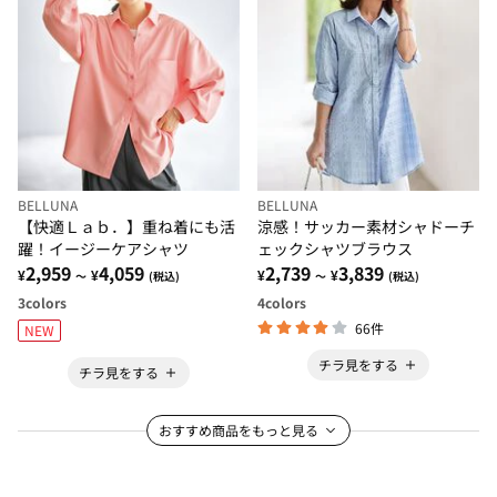
BELLUNA
BELLUNA
【快適Ｌａｂ．】重ね着にも活
涼感！サッカー素材シャドーチ
躍！イージーケアシャツ
ェックシャツブラウス
2,959
4,059
2,739
3,839
¥
¥
¥
¥
～
(税込)
～
(税込)
3
colors
4
colors
66件
NEW
チラ見をする
チラ見をする
おすすめ商品をもっと見る