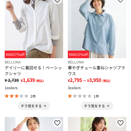
MAX57%off
MAX15%off
BELLUNA
BELLUNA
デイリーに着回せる！ベーシッ
華やぎチュール重ねシャツブラ
クシャツ
ウス
1,639
2,795
3,950
¥ 2,739
¥
¥
¥
(税込)
～
(税込)
1
colors
3
colors
2件
1件
チラ見をする
チラ見をする