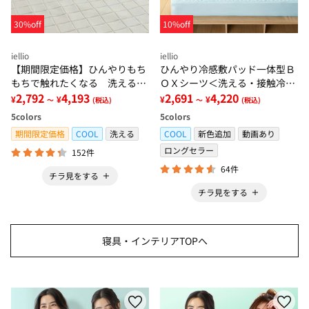
30%off
10%off
iellio
iellio
【期間限定価格】ひんやりもち
ひんやり冷感敷パッド一体型Ｂ
もちで触れたくなる 洗えるラ
ＯＸシーツ＜洗える・接触冷
グ＜低反発・滑りにくい・接触
2,792
4,193
感・抗菌防臭・時短・家事楽・
2,691
4,220
¥
¥
¥
¥
～
(税込)
～
(税込)
冷感・防ダニ・カーペット＞
ボックスシーツ・寝苦しさ対策
5
colors
5
colors
＞
期間限定価格
COOL
洗える
COOL
新色追加
動画あり
ロングセラー
152件
64件
チラ見をする
チラ見をする
寝具・インテリアTOPへ