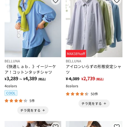
MAX38%off
BELLUNA
BELLUNA
《快適Ｌａｂ．》イージーケ
アイロンいらずの形態安定シャ
ア！コットンタッチシャツ
ツ
3,289
4,389
2,739
¥ 4,389
¥
¥
¥
～
(税込)
(税込)
4
colors
8
colors
COOL
50件
5件
チラ見をする
チラ見をする