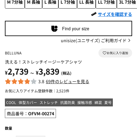
M 7分袖
M 長袖
L 長袖
L 7分袖
LL 長袖
LL 7分袖
3L 7分袖
サイズを確認する
Find your size
unisize(ユニサイズ) ご利用ガイド
BELLUNA
洗える！ストレッチイージーケアシャツ
2,739
3,839
¥
¥
～
(税込)
3.8
69件のレビューを見る
お気に入りアイテム登録件数：
2,523件
COOL
体型カバー
ストレッチ
抗菌防臭
接触冷感
綿混
夏号
商品番号：
OFVM-00274
数量