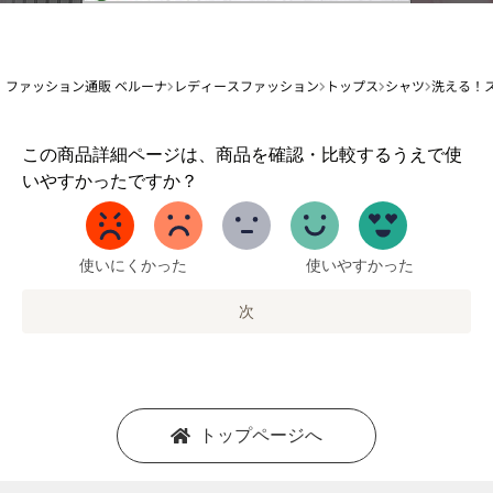
ファッション通販 ベルーナ
レディースファッション
トップス
シャツ
洗える！
1
この商品詳細ページは、商品を確認・比較するうえで使
か
いやすかったですか？
ら
5
ま
で
使いにくかった
使いやすかった
の
オ
次
プ
シ
ョ
ン
を
トップページへ
選
択