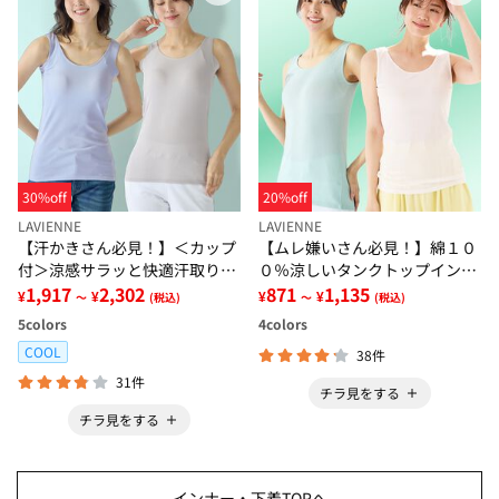
30%off
20%off
LAVIENNE
LAVIENNE
【汗かきさん必見！】＜カップ
【ムレ嫌いさん必見！】綿１０
付＞涼感サラッと快適汗取りタ
０％涼しいタンクトップインナ
ンクトップインナー＜さらりラ
1,917
2,302
ー＜さらりラボ＞
871
1,135
¥
¥
¥
¥
～
(税込)
～
(税込)
ボ＞
5
colors
4
colors
COOL
38件
31件
チラ見をする
チラ見をする
インナー・下着TOPへ