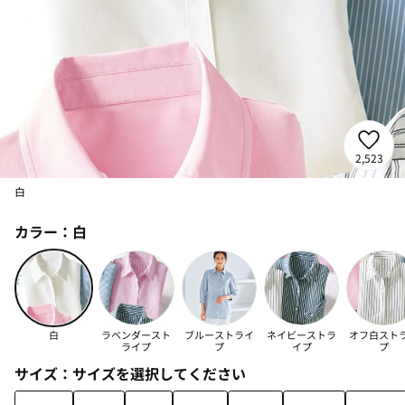
2,523
白
カラー：
白
白
ラベンダースト
ブルーストライ
ネイビーストラ
オフ白スト
ライプ
プ
イプ
プ
サイズ：
サイズを選択してください