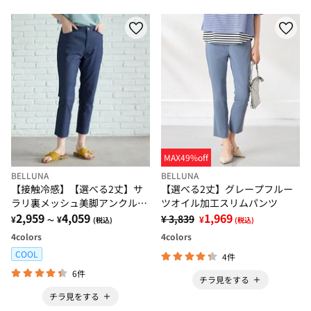
MAX49%off
BELLUNA
BELLUNA
【接触冷感】【選べる2丈】サ
【選べる2丈】グレープフルー
ラリ裏メッシュ美脚アンクルパ
ツオイル加工スリムパンツ
ンツ
2,959
4,059
1,969
¥ 3,839
¥
¥
¥
～
(税込)
(税込)
4
colors
4
colors
COOL
4件
6件
チラ見をする
チラ見をする