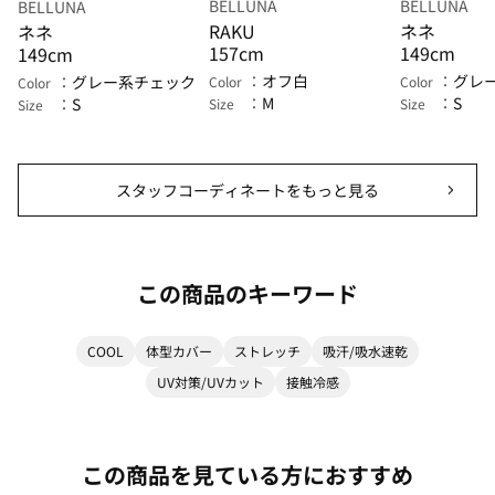
BELLUNA
BELLUNA
BELLUNA
RAKU
ネネ
ネネ
157cm
149cm
149cm
オフ白
グレ
グレー系チェック
Color
Color
Color
M
S
S
Size
Size
Size
スタッフコーディネートをもっと見る
この商品のキーワード
COOL
体型カバー
ストレッチ
吸汗/吸水速乾
UV対策/UVカット
接触冷感
この商品を見ている方におすすめ