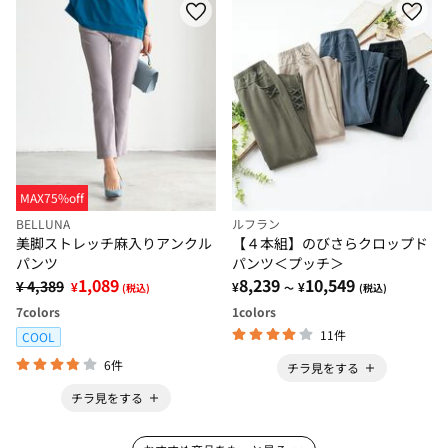
MAX75%off
BELLUNA
ルフラン
美脚ストレッチ麻入りアンクル
【４本組】のびさらクロップド
パンツ
パンツ＜プッチ＞
1,089
8,239
10,549
¥ 4,389
¥
¥
¥
(税込)
～
(税込)
7
colors
1
colors
11件
COOL
6件
チラ見をする
チラ見をする