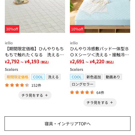
30%off
10%off
iellio
iellio
【期間限定価格】ひんやりもち
ひんやり冷感敷パッド一体型Ｂ
もちで触れたくなる 洗えるラ
ＯＸシーツ＜洗える・接触冷
グ＜低反発・滑りにくい・接触
2,792
4,193
感・抗菌防臭・時短・家事楽・
2,691
4,220
¥
¥
¥
¥
～
(税込)
～
(税込)
冷感・防ダニ・カーペット＞
ボックスシーツ・寝苦しさ対策
5
colors
5
colors
＞
期間限定価格
COOL
洗える
COOL
新色追加
動画あり
ロングセラー
152件
64件
チラ見をする
チラ見をする
寝具・インテリアTOPへ