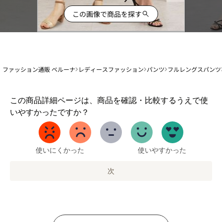
この画像で商品を探す
ファッション通販 ベルーナ
レディースファッション
パンツ
フルレングスパンツ
1
この商品詳細ページは、商品を確認・比較するうえで使
か
いやすかったですか？
ら
5
ま
で
使いにくかった
使いやすかった
の
オ
次
プ
シ
ョ
ン