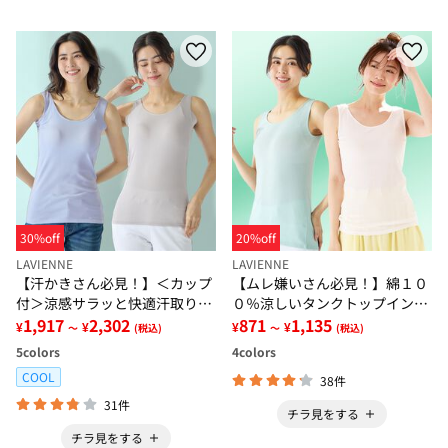
30%off
20%off
LAVIENNE
LAVIENNE
【汗かきさん必見！】＜カップ
【ムレ嫌いさん必見！】綿１０
付＞涼感サラッと快適汗取りタ
０％涼しいタンクトップインナ
ンクトップインナー＜さらりラ
1,917
2,302
ー＜さらりラボ＞
871
1,135
¥
¥
¥
¥
～
(税込)
～
(税込)
ボ＞
5
colors
4
colors
COOL
38件
31件
チラ見をする
チラ見をする