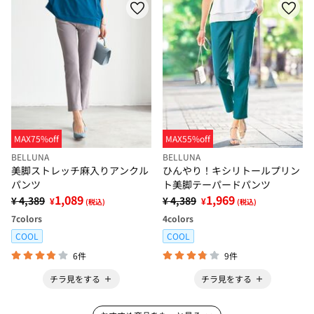
MAX75%off
MAX55%off
BELLUNA
BELLUNA
美脚ストレッチ麻入りアンクル
ひんやり！キシリトールプリン
パンツ
ト美脚テーパードパンツ
1,089
1,969
¥ 4,389
¥ 4,389
¥
¥
(税込)
(税込)
7
colors
4
colors
COOL
COOL
6件
9件
チラ見をする
チラ見をする