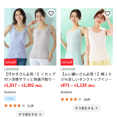
30%off
20%off
LAVIENNE
LAVIENNE
【汗かきさん必見！】＜カップ
【ムレ嫌いさん必見！】綿１０
付＞涼感サラッと快適汗取りタ
０％涼しいタンクトップインナ
ンクトップインナー＜さらりラ
1,917
2,302
ー＜さらりラボ＞
871
1,135
¥
¥
¥
¥
～
(税込)
～
(税込)
ボ＞
5
colors
4
colors
COOL
38件
31件
チラ見をする
チラ見をする