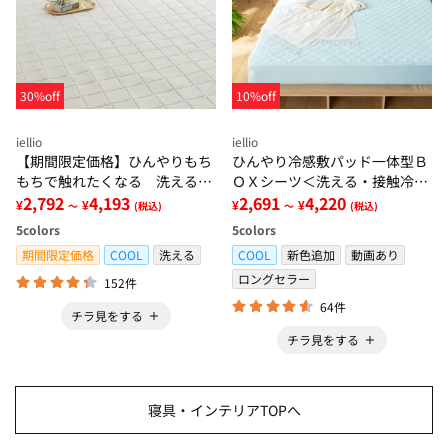
30%off
10%off
iellio
iellio
【期間限定価格】ひんやりもち
ひんやり冷感敷パッド一体型Ｂ
もちで触れたくなる 洗えるラ
ＯＸシーツ＜洗える・接触冷
グ＜低反発・滑りにくい・接触
2,792
4,193
感・抗菌防臭・時短・家事楽・
2,691
4,220
¥
¥
¥
¥
～
(税込)
～
(税込)
冷感・防ダニ・カーペット＞
ボックスシーツ・寝苦しさ対策
5
colors
5
colors
＞
期間限定価格
COOL
洗える
COOL
新色追加
動画あり
ロングセラー
152件
64件
チラ見をする
チラ見をする
寝具・インテリアTOPへ