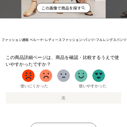
この画像で商品を探す
ファッション通販 ベルーナ
レディースファッション
パンツ
フルレングスパンツ
1
この商品詳細ページは、商品を確認・比較するうえで使
か
いやすかったですか？
ら
5
ま
で
使いにくかった
使いやすかった
の
オ
次
プ
シ
ョ
ン