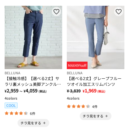
MAX49%off
BELLUNA
BELLUNA
【接触冷感】【選べる2丈】サ
【選べる2丈】グレープフルー
ラリ裏メッシュ美脚アンクルパ
ツオイル加工スリムパンツ
ンツ
2,959
4,059
1,969
¥ 3,839
¥
¥
¥
～
(税込)
(税込)
4
colors
4
colors
COOL
4件
6件
チラ見をする
チラ見をする