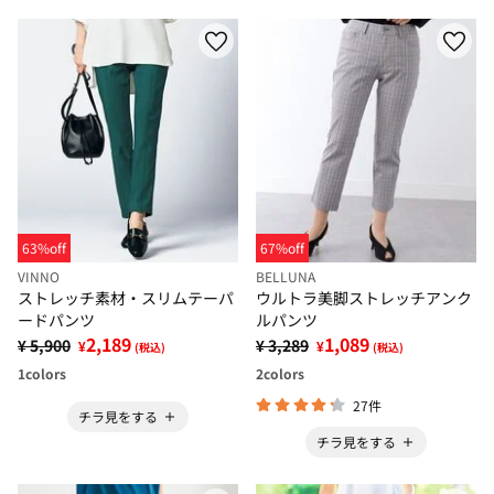
63%off
67%off
VINNO
BELLUNA
ストレッチ素材・スリムテーパ
ウルトラ美脚ストレッチアンク
ードパンツ
ルパンツ
2,189
1,089
¥ 5,900
¥ 3,289
¥
¥
(税込)
(税込)
1
colors
2
colors
27件
チラ見をする
チラ見をする