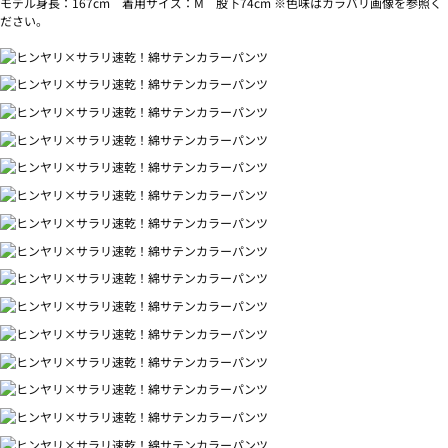
モデル身長：167cm 着用サイズ：M 股下74cm ※色味はカラバリ画像を参照く
ださい。