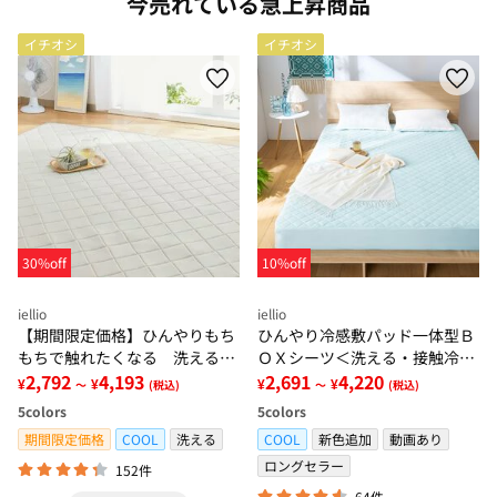
今売れている急上昇商品
イチオシ
イチオシ
30%off
10%off
iellio
iellio
【期間限定価格】ひんやりもち
ひんやり冷感敷パッド一体型Ｂ
もちで触れたくなる 洗えるラ
ＯＸシーツ＜洗える・接触冷
グ＜低反発・滑りにくい・接触
2,792
4,193
感・抗菌防臭・時短・家事楽・
2,691
4,220
¥
¥
¥
¥
～
(税込)
～
(税込)
冷感・防ダニ・カーペット＞
ボックスシーツ・寝苦しさ対策
5
colors
5
colors
＞
期間限定価格
COOL
洗える
COOL
新色追加
動画あり
ロングセラー
152件
64件