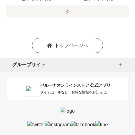
の
オ
次
プ
シ
ョ
ン
を
トップページへ
選
択
し
グループサイト
ま
す。
1
ベルーナオンラインストア 公式アプリ
は
使
タイムセールなど、お得な情報をお知らせ。
い
に
く
か
っ
た