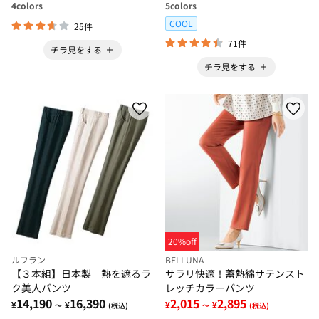
4
colors
5
colors
COOL
25件
71件
チラ見をする
チラ見をする
20%off
ルフラン
BELLUNA
【３本組】日本製 熱を遮るラ
サラリ快適！蓄熱綿サテンスト
ク美人パンツ
レッチカラーパンツ
14,190
16,390
2,015
2,895
¥
¥
¥
¥
～
(税込)
～
(税込)