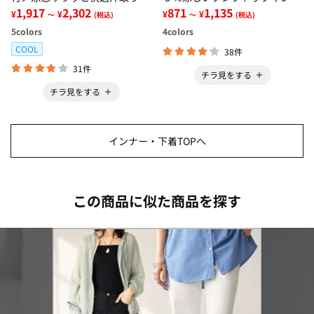
ンクトップインナー＜さらりラ
1,917
2,302
ー＜さらりラボ＞
871
1,135
¥
¥
¥
¥
～
(税込)
～
(税込)
ボ＞
5
colors
4
colors
COOL
38件
31件
チラ見をする
チラ見をする
インナー・下着TOPへ
この商品に似た商品を探す