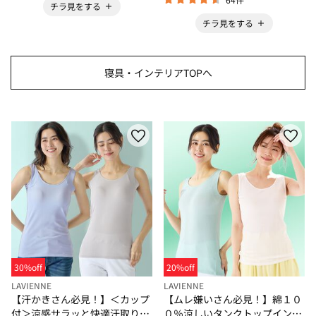
チラ見をする
チラ見をする
寝具・インテリアTOPへ
30%off
20%off
LAVIENNE
LAVIENNE
【汗かきさん必見！】＜カップ
【ムレ嫌いさん必見！】綿１０
付＞涼感サラッと快適汗取りタ
０％涼しいタンクトップインナ