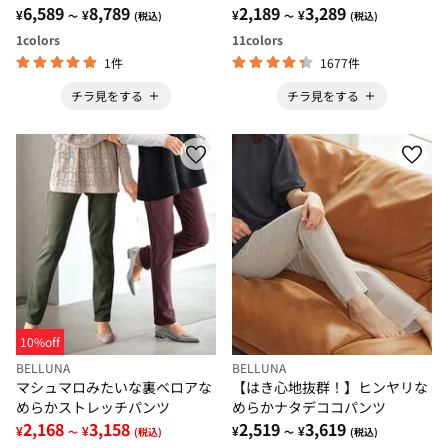
6,589
8,789
2,189
3,289
¥
¥
¥
¥
～
(税込)
～
(税込)
1
colors
11
colors
1件
1677件
チラ見をする
チラ見をする
10%off
BELLUNA
BELLUNA
マシュマロみたいな裏ベロアな
【はき心地抜群！】ヒンヤリな
めらかストレッチパンツ
めらかナタデココパンツ
2,168
3,158
2,519
3,619
¥
¥
¥
¥
～
(税込)
～
(税込)