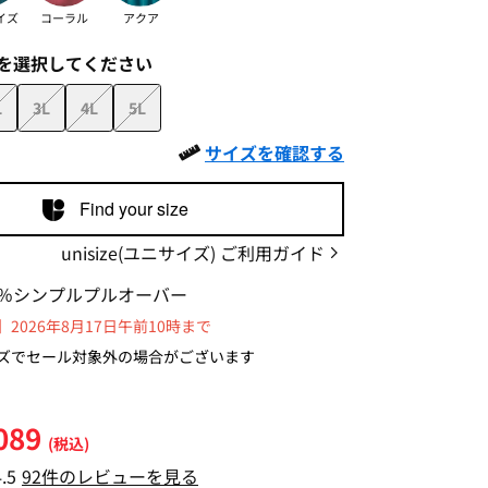
イズ
コーラル
アクア
を選択してください
L
3L
4L
5L
サイズを確認する
Find your size
unisize(ユニサイズ) ご利用ガイド
％シンプルプルオーバー
2026年8月17日午前10時まで
ズでセール対象外の場合がございます
089
(税込)
4.5
92件のレビューを見る