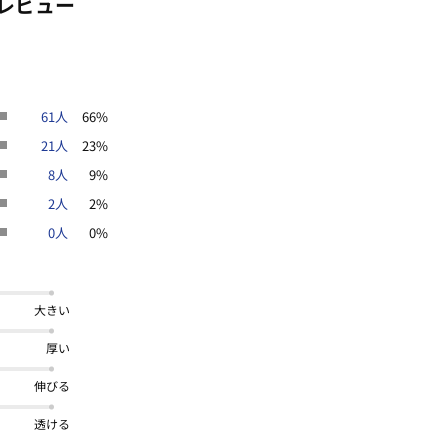
レビュー
61人
66%
21人
23%
8人
9%
2人
2%
0人
0%
大きい
厚い
伸びる
透ける