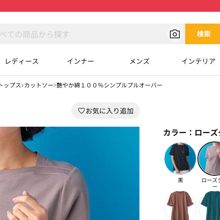
検索
レディース
インナー
メンズ
インテリア
トップス
カットソー
艶やか綿１００％シンプルプルオーバー
カラー：
ローズ
黒
ローズ
ー