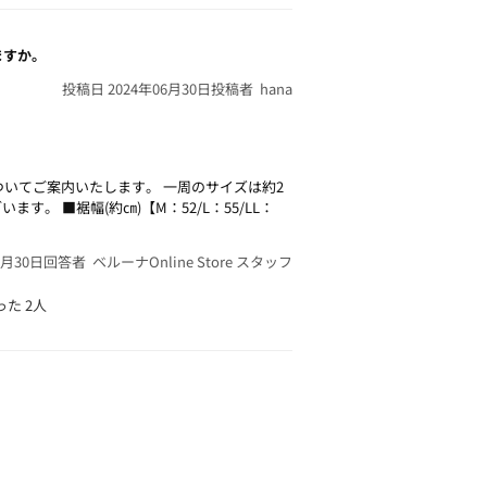
ますか。
投稿日 2024年06月30日
投稿者 hana
ついてご案内いたします。
一周のサイズは約2
ざいます。
■裾幅(約㎝)【M：52/L：55/LL：
6月30日
回答者 ベルーナOnline Store スタッフ
った
2人