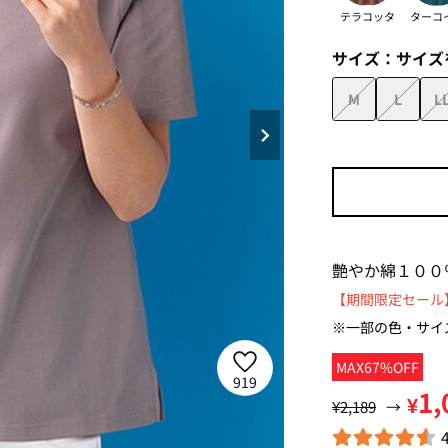
テラコッタ
ターコ
サイズ：
サイズ
M
L
L
艶やか綿１００
【期間限定セール】
※一部の色・サイ
MAX67%OFF
919
1,
¥
¥2,189
→