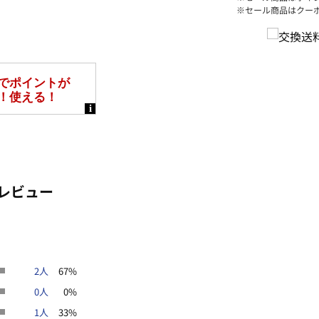
※セール商品はクー
レビュー
2人
67%
0人
0%
1人
33%