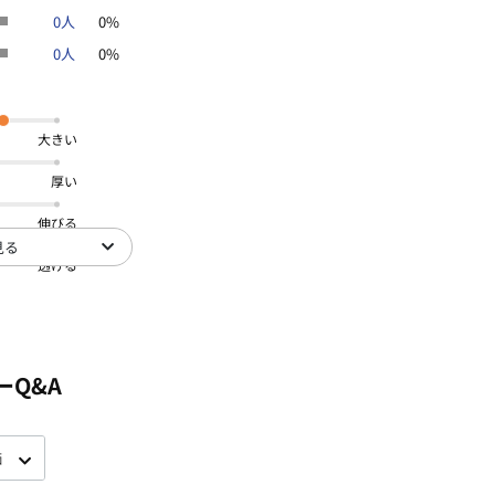
0人
0%
0人
0%
大きい
厚い
伸びる
見る
透ける
ーQ&A