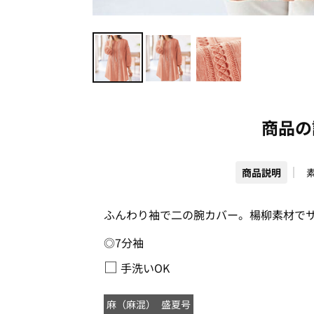
商品の
商品説明
ふんわり袖で二の腕カバー。楊柳素材で
◎7分袖
□
手洗いOK
麻（麻混）
盛夏号