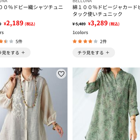
UNA
BELLUNA
００％ドビー織シャツチュニ
綿１００％ドビージャカード
タック使いチュニック
2,189
3,289
¥
¥
9
(税込)
¥ 5,489
(税込)
rs
1
colors
5件
2件
ラ見をする
チラ見をする