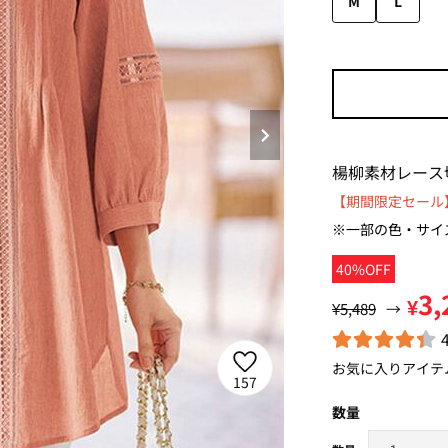
M
L
楊柳素材レース
【期間限定セール】
※一部の色・サイ
40%OFF
3,
¥
¥5,489
→
お気に入りアイテ
157
数量