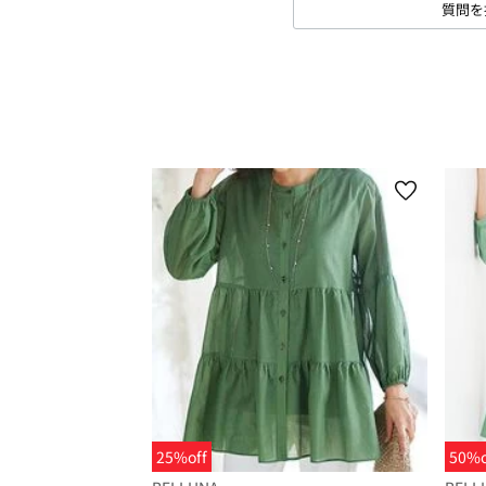
質問を
25%off
50%o