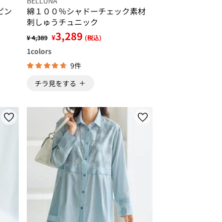
BELLUNA
ピン
綿１００％シャドーチェック素材
刺しゅうチュニック
3,289
¥
¥ 4,389
(税込)
1
colors
9件
チラ見をする