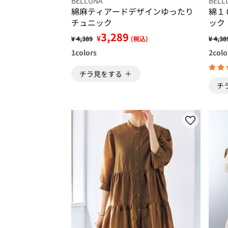
BELLUNA
BELL
綿麻ティアードデザインゆったり
綿１
チュニック
ック
3,289
¥
¥ 4,389
(税込)
¥ 4,38
1
colors
2
colo
チラ見をする
チ