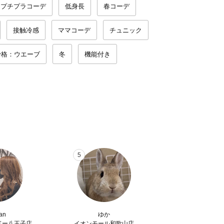
プチプラコーデ
低身長
春コーデ
接触冷感
ママコーデ
チュニック
骨格：ウエーブ
冬
機能付き
5
an
ゆか
ドー八王子店
イオンモール和歌山店