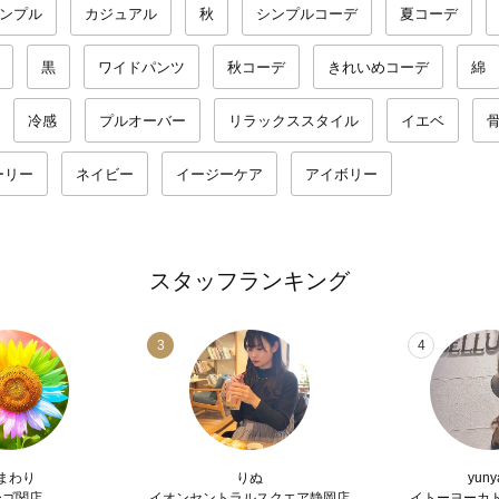
ンプル
カジュアル
秋
シンプルコーデ
夏コーデ
黒
ワイドパンツ
秋コーデ
きれいめコーデ
綿
冷感
プルオーバー
リラックススタイル
イエベ
ーリー
ネイビー
イージーケア
アイボリー
スタッフランキング
3
4
まわり
りぬ
yuny
ーゴ関店
イオンセントラルスクエア静岡店
イトーヨーカ