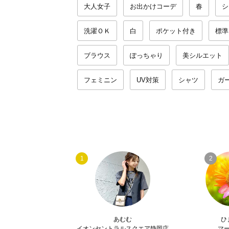
大人女子
お出かけコーデ
春
シ
洗濯ＯＫ
白
ポケット付き
標準
ブラウス
ぽっちゃり
美シルエット
フェミニン
UV対策
シャツ
ガ
1
2
あむむ
ひ
イオンセントラルスクエア静岡店
マ