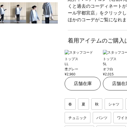
くと過去のコーディネートが
ール宇都宮店」をクリックし
ほかのコーデがご覧になれます
着用アイテムのご購入
トップス
トップス
LL
5L
杢グレー
オフ白
¥2,960
¥2,015
店舗在庫
店舗在
春
夏
秋
シャツ
チュニック
パンツ
ワイ