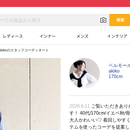
検索
レディース
インナー
メンズ
インテリア
akikoのスタッフコーディネート
ベルモー
akiko
170cm
2026.6.11
ご覧いただきありがと
す！ 40代/170cm/イエ
大人かわいい♡ 着回しやす
テムを使ったコーデを提案し