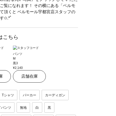
ご覧になれます！ その横にある「ベルモ
て頂くと ベルモール宇都宮店スタッフの
✩.*˚
はこちら
パンツ
M
黒3
¥2,140
庫
店舗在庫
Tシャツ
パーカー
カーディガン
ドパンツ
無地
白
黒