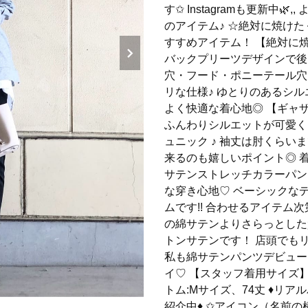
す✩︎ Instagramも更新中
のアイテム♪ ☆絶対に焼け
すすめアイテム！ 【絶対に
バックプリーツデザインで後
穴・フード・ポニーテール穴
リな仕様♪ ゆとりのあるシ
よく快適な着心地◎ 【ギャ
ふんわりシルエットが可愛く
ュニック ♪ 袖丈は肘くら
来るのも嬉しいポイント◎ 
サテンストレッチカラーパン
な穿き心地♡ ベーシックな
ムです!! 合わせるアイテム
の綿サテンよりさらっとした
トンサテンです！ 店頭でも
私も綿サテンパンツデビュー
イ♡ 【スタッフ着用サイズ】 
トム:Mサイズ、74丈 ♦リアル
紹介中♦ ✩アイコン（名前