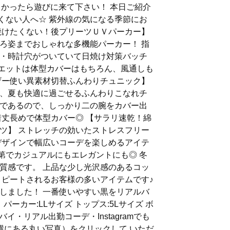
🌿,, よかったら遊びに来て下さい！ 本日ご紹介
たくない人へ☆ 紫外線の気になる季節にお
焼けたくない！後プリーツＵＶパーカー】
ろ姿までおしゃれな多機能パーカー！ 指
・時計穴がついていて日焼け対策バッチ
ルエットは体型カバーはもちろん、風通しも
ザー使い異素材切替ふんわりチュニック】
、夏も快適に過ごせるふんわりこなれチ
いまであるので、しっかり二の腕をカバー出
着丈長めで体型カバー◎ 【サラリ速乾！綿
ツ】 ストレッチの効いたストレスフリー
デザインで幅広いコーデを楽しめるアイテ
次第でカジュアルにもエレガントにも◎ 冬
質感です。 上品な少し光沢感のあるコッ
リピートされるお客様の多いアイテムです♪
しました！ 一番使いやすい黒をリアルバ
パーカー:LLサイズ トップス:5Lサイズ ボ
バイ・リアル出勤コーデ・Instagramでも
の横にある丸い写真）をクリックして いただ