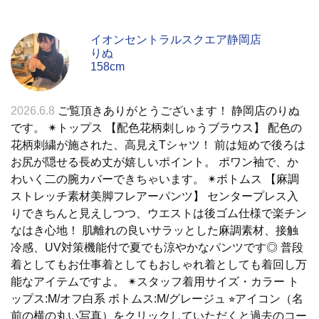
イオンセントラルスクエア静岡店
りぬ
158cm
2026.6.8
ご覧頂きありがとうございます！ 静岡店のりぬ
です。 ✴︎トップス 【配色花柄刺しゅうブラウス】 配色の
花柄刺繍が施された、高見えTシャツ！ 前は短めで後ろは
お尻が隠せる長め丈が嬉しいポイント。 ポワン袖で、か
わいく二の腕カバーできちゃいます。 ✴︎ボトムス 【麻調
ストレッチ素材美脚フレアーパンツ】 センタープレス入
りできちんと見えしつつ、ウエストは後ゴム仕様で楽チン
なはき心地！ 肌離れの良いサラッとした麻調素材、接触
冷感、UV対策機能付で夏でも涼やかなパンツです◎ 普段
着としてもお仕事着としてもおしゃれ着としても着回し万
能なアイテムですよ。 ✴︎スタッフ着用サイズ・カラー ト
ップス:M/オフ白系 ボトムス:M/グレージュ ⭐︎アイコン（名
前の横の丸い写真）をクリックしていただくと過去のコー