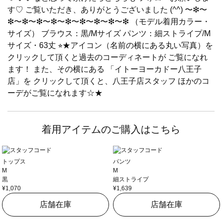
す♡ ご覧いただき、ありがとうございました (^^) 〜❇︎〜
❇︎〜❇︎〜❇︎〜❇︎〜❇︎〜❇︎〜❇︎〜❇︎〜❇︎ （モデル着用カラー・
サイズ） ブラウス：黒/Mサイズ パンツ：細ストライプ/M
サイズ・63丈 ⭐︎★アイコン（名前の横にある丸い写真）を
クリックして頂くと過去のコーディネートが ご覧になれ
ます！ また、その横にある 「イトーヨーカドー八王子
店」を クリックして頂くと、八王子店スタッフ ほかのコ
ーデがご覧になれます☆★
着用アイテムのご購入はこちら
トップス
パンツ
M
M
黒
細ストライプ
¥1,070
¥1,639
店舗在庫
店舗在庫