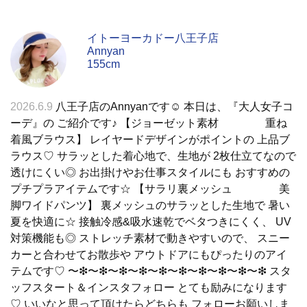
イトーヨーカドー八王子店
Annyan
155cm
2026.6.9
八王子店のAnnyanです☺︎ 本日は、『大人女子コ
ーデ』の ご紹介です♪ 【ジョーゼット素材 重ね
着風ブラウス】 レイヤードデザインがポイントの 上品ブ
ラウス♡ サラッとした着心地で、生地が 2枚仕立てなので
透けにくい◎ お出掛けやお仕事スタイルにも おすすめの
プチプラアイテムです☆ 【サラリ裏メッシュ 美
脚ワイドパンツ】 裏メッシュのサラッとした生地で 暑い
夏を快適に☆ 接触冷感&吸水速乾でベタつきにくく、 UV
対策機能も◎ ストレッチ素材で動きやすいので、 スニー
カーと合わせてお散歩や アウトドアにもぴったりのアイ
テムです♡ 〜❇︎〜❇︎〜❇︎〜❇︎〜❇︎〜❇︎〜❇︎〜❇︎〜❇︎〜❇︎ スタ
ッフスタート＆インスタフォロー とても励みになります
♡ いいなと思って頂けたらどちらも フォローお願いしま