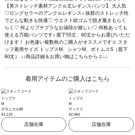
【美ストレッチ素材アンクル丈レギンスパンツ】 大人気
♡ロングセラーのアンクルレギンス♪ 抜群のストレッチ性
でどんな動きも快適♡ ウエスト総ゴムで脱ぎ履きもらく
らく♡ 何よりプチプラなお値段が嬉しい♡ 何枚あっても
使える万能パンツです♪ 股下55丈、60丈からお選びいただ
けます！ お色違い複数枚のご購入がオススメです☺︎︎ スタ
ッフ着用サイズ トップスM、シャツM、ボトムスS（股下
60丈） ↓↓商品詳細＆お買い物はこちらから☺︎︎↓↓
着用アイテムのご購入はこちら
トップス
トップス
M
M
ボタニカル柄
サックス
¥1,135
¥2,960
店舗在庫
店舗在庫