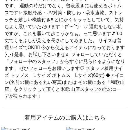
です。 運動の時だけでなく、普段履きにも使えるボトム
スです✨ 接触冷感・UV対策・防しわ・吸水速乾、ストレ
ッチと嬉しい機能付き‼️ とにかくサラッとしていて、気持
ちよく履いていただけます╰(*´︶`*)╯♡ 運動をしない私
ですが、これを履いて歩こうかなぁ。って思います🎵 60
丈でくるぶしが見える長さにしてみました。 サイズは普
通サイズでOK🙆‍♀️ 今から使えるアイテムになっております
(•‿•) 是非、お試し下さいませ♬ フォローしていただくと
「フォロー中のスタッフ」からすぐに見られるようになり
ます！ ぜひフォローをお願いします♡ スタッフ着用サイ
ズ トップス L サイズ ボトムス Lサイズ(60丈) ◆アイコ
ン(名前の横にある丸い写真)または その横にある「和歌山
店」をクリックして頂くと 和歌山店スタッフの他のコー
デが見られます！
着用アイテムのご購入はこちら