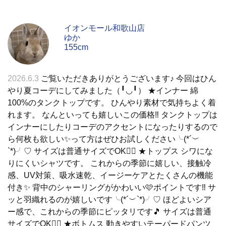
イオンモール和歌山店
ゆか
155cm
2026.6.3
ご覧いただきありがとうございます♪ 今回はひん
やり夏コーデにしてみました（╹◡╹） ★インナー 綿
100%のタンクトップです。 ひんやり素材で気持ちよく着
れます。 なんといっても嬉しいこの価格‼️ タンクトップは
インナーにしたりコーデのアクセントになったりするので
ら何枚も欲しい✨って方はぜひお試しください╰(*´︶
`*)╯♡ サイズは普通サイズでOK🙆‍♀️ ★トップス シワにな
りにくいシャツです。 これからの季節に嬉しい、接触冷
感、UV対策、吸水速乾、イージーケアとたくさんの機能
付き✨ 背中のシャーリングがかわいい🩷ポイントです‼️ サ
ッと羽織れるのが嬉しいです╰(*´︶`*)╯♡ ほどよいシア
ー感で、これからの季節にピッタリです🎵 サイズは普通
サイズでOK🙆‍♀️ ★ボトムス 動きやすいテーパードパンツ