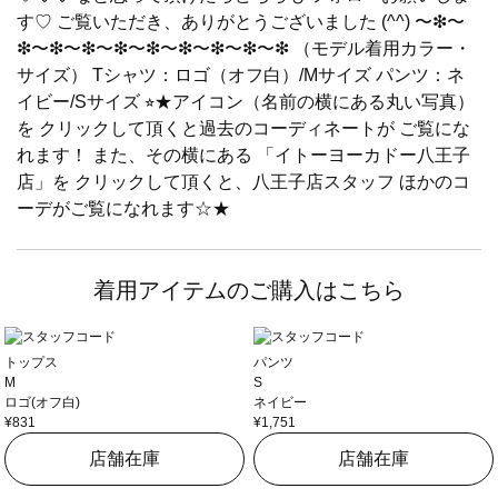
す♡ ご覧いただき、ありがとうございました (^^) 〜❇︎〜
❇︎〜❇︎〜❇︎〜❇︎〜❇︎〜❇︎〜❇︎〜❇︎〜❇︎ （モデル着用カラー・
サイズ） Tシャツ：ロゴ（オフ白）/Mサイズ パンツ：ネ
イビー/Sサイズ ⭐︎★アイコン（名前の横にある丸い写真）
を クリックして頂くと過去のコーディネートが ご覧にな
れます！ また、その横にある 「イトーヨーカドー八王子
店」を クリックして頂くと、八王子店スタッフ ほかのコ
ーデがご覧になれます☆★
着用アイテムのご購入はこちら
トップス
パンツ
M
S
ロゴ(オフ白)
ネイビー
¥831
¥1,751
店舗在庫
店舗在庫