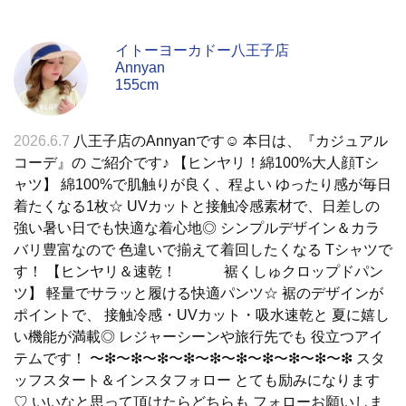
イトーヨーカドー八王子店
Annyan
155cm
2026.6.7
八王子店のAnnyanです☺︎ 本日は、『カジュアル
コーデ』の ご紹介です♪ 【ヒンヤリ！綿100%大人顔Tシ
ャツ】 綿100%で肌触りが良く、程よい ゆったり感が毎日
着たくなる1枚☆ UVカットと接触冷感素材で、日差しの
強い暑い日でも快適な着心地◎ シンプルデザイン＆カラ
バリ豊富なので 色違いで揃えて着回したくなる Tシャツで
す！ 【ヒンヤリ＆速乾！ 裾くしゅクロップドパン
ツ】 軽量でサラッと履ける快適パンツ☆ 裾のデザインが
ポイントで、 接触冷感・UVカット・吸水速乾と 夏に嬉し
い機能が満載◎ レジャーシーンや旅行先でも 役立つアイ
テムです！ 〜❇︎〜❇︎〜❇︎〜❇︎〜❇︎〜❇︎〜❇︎〜❇︎〜❇︎〜❇︎ スタ
ッフスタート＆インスタフォロー とても励みになります
♡ いいなと思って頂けたらどちらも フォローお願いしま