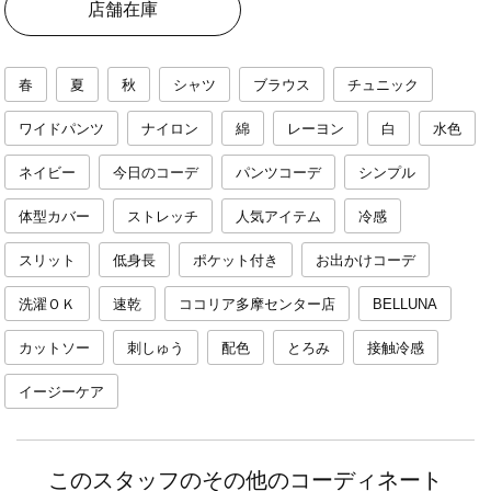
店舗在庫
春
夏
秋
シャツ
ブラウス
チュニック
ワイドパンツ
ナイロン
綿
レーヨン
白
水色
ネイビー
今日のコーデ
パンツコーデ
シンプル
体型カバー
ストレッチ
人気アイテム
冷感
スリット
低身長
ポケット付き
お出かけコーデ
洗濯ＯＫ
速乾
ココリア多摩センター店
BELLUNA
カットソー
刺しゅう
配色
とろみ
接触冷感
イージーケア
このスタッフのその他のコーディネート