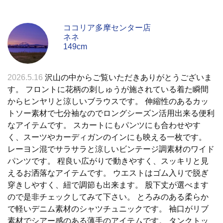
ココリア多摩センター店
ネネ
149cm
2026.5.16
沢山の中からご覧いただきありがとうございま
す。 フロントに花柄の刺しゅうが施されている着た瞬間
からヒンヤリと涼しいブラウスです。 伸縮性のあるカッ
トソー素材で七分袖なのでロングシーズン活用出来る便利
なアイテムです。 スカートにもパンツにも合わせやす
く、スーツやカーディガンのインにも映える一枚です。
レーヨン混でサラサラと涼しいビンテージ調素材のワイド
パンツです。 程良い広がりで動きやすく、スッキリと見
えるお洒落なアイテムです。 ウエストはゴム入りで脱ぎ
穿きしやすく、紐で調節も出来ます。 股下丈が選べます
ので是非チェックしてみて下さい。 とろみのある柔らか
で軽いデニム素材のシャツチュニックです。 袖口がリブ
素材でシアー感のある薄手のアイテムです。 タンクトッ