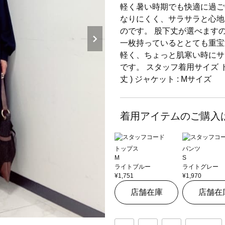
軽く暑い時期でも快適に過ご
なりにくく、サラサラと心地
のです。 股下丈が選べます
一枚持っているととても重宝
軽く、ちょっと肌寒い時にサ
です。 スタッフ着用サイズ トップ
丈 ) ジャケット : Mサイズ
着用アイテムのご購入
トップス
パンツ
M
S
ライトブルー
ライトグレー
¥1,751
¥1,970
店舗在庫
店舗在