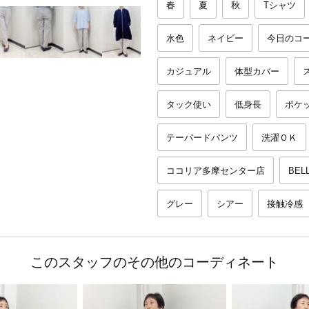
春
夏
秋
Tシャツ
水色
ネイビー
今日のコ
カジュアル
体型カバー
タック使い
低身長
ポケ
テーパードパンツ
洗濯ＯＫ
ココリア多摩センター店
BEL
グレー
シアー
接触冷感
このスタッフのその他のコーディネート