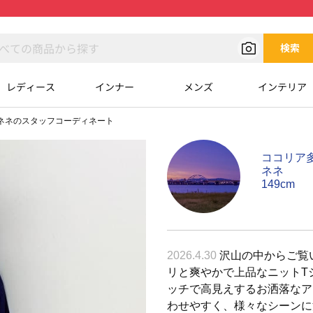
検索
レディース
インナー
メンズ
インテリア
ネネのスタッフコーディネート
ココリア
ネネ
149cm
2026.4.30
沢山の中からご覧
リと爽やかで上品なニットT
ッチで高見えするお洒落なア
わせやすく、様々なシーンに