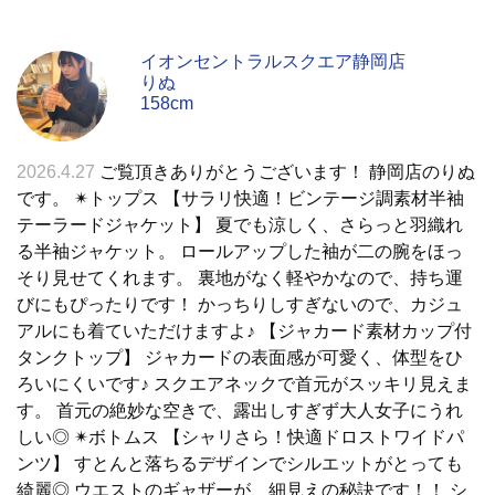
イオンセントラルスクエア静岡店
りぬ
158cm
2026.4.27
ご覧頂きありがとうございます！ 静岡店のりぬ
です。 ✴︎トップス 【サラリ快適！ビンテージ調素材半袖
テーラードジャケット】 夏でも涼しく、さらっと羽織れ
る半袖ジャケット。 ロールアップした袖が二の腕をほっ
そり見せてくれます。 裏地がなく軽やかなので、持ち運
びにもぴったりです！ かっちりしすぎないので、カジュ
アルにも着ていただけますよ♪ 【ジャカード素材カップ付
タンクトップ】 ジャカードの表面感が可愛く、体型をひ
ろいにくいです♪ スクエアネックで首元がスッキリ見えま
す。 首元の絶妙な空きで、露出しすぎず大人女子にうれ
しい◎ ✴︎ボトムス 【シャリさら！快適ドロストワイドパ
ンツ】 すとんと落ちるデザインでシルエットがとっても
綺麗◎ ウエストのギャザーが、細見えの秘訣です！！ シ