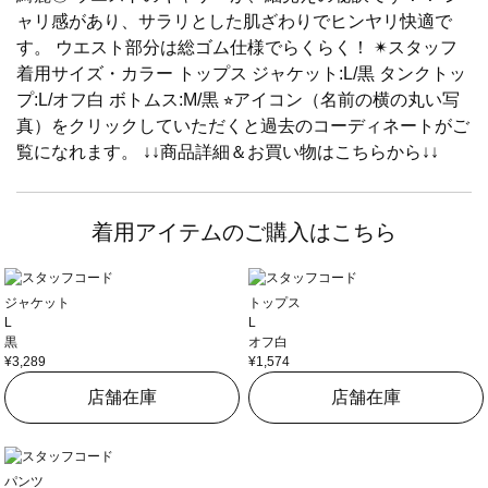
ャリ感があり、サラリとした肌ざわりでヒンヤリ快適で
す。 ウエスト部分は総ゴム仕様でらくらく！ ✴︎スタッフ
着用サイズ・カラー トップス ジャケット:L/黒 タンクトッ
プ:L/オフ白 ボトムス:M/黒 ⭐︎アイコン（名前の横の丸い写
真）をクリックしていただくと過去のコーディネートがご
覧になれます。 ↓↓商品詳細＆お買い物はこちらから↓↓
着用アイテムのご購入はこちら
ジャケット
トップス
L
L
黒
オフ白
¥3,289
¥1,574
店舗在庫
店舗在庫
パンツ