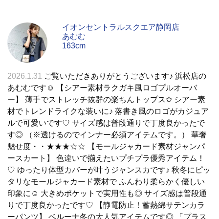
イオンセントラルスクエア静岡店
あむむ
163cm
2026.1.31
ご覧いただきありがとうございます♪ 浜松店の
あむむです☺︎︎ 【シアー素材ラクガキ風ロゴプルオーバ
ー】 薄手でストレッチ抜群の楽ちんトップス✩︎ シアー素
材でトレンドライクな装いに♪ 落書き風のロゴがカジュア
ルで可愛いです♡ サイズ感は普段通りで丁度良かったで
す◎ （※透けるのでインナー必須アイテムです。） 華奢
魅せ度・・★★★☆☆ 【モールジャカード素材ジャンパ
ースカート】 色違いで揃えたいプチプラ優秀アイテム！
♡ ゆったり体型カバーが叶うジャンスカです♪ 秋冬にピッ
タリなモールジャカード素材で ふんわり柔らかく優しい
印象に☺︎︎ 大きめポケットで実用性も◎ サイズ感は普段通
りで丁度良かったです♡ 【静電防止！蓄熱綿サテンカラ
ーパンツ】 ベルーナ冬の大人気アイテムです◎ 「プラス