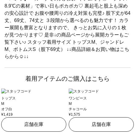
8.9℃の素材」で寒い日もポカポカ♡ 裏起毛と股上も深め
の安心設計で お腹や腰周りの冷え対策も完璧♪ 股下丈が64
丈、69丈、74丈と ３段階から選べるのも魅力です！ カラ
ー展開も豊富となりますので、 きっとお気に入りの１枚
が見つかります♡ 是非↓の商品ページから展開カラーもご
覧下さい♪ スタッフ着用サイズ トップスM、ジャンドレ
M、ボトムスS（股下69丈） ↓↓商品詳細＆お買い物はこち
らから☺︎︎↓↓
着用アイテムのご購入はこちら
トップス
ワンピース
M
M
オフ白
チャコール
¥1,419
¥1,575
店舗在庫
店舗在庫