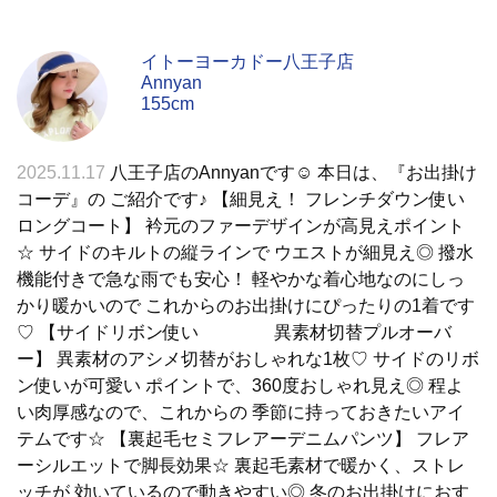
イトーヨーカドー八王子店
Annyan
155cm
2025.11.17
八王子店のAnnyanです☺︎ 本日は、『お出掛け
コーデ』の ご紹介です♪ 【細見え！ フレンチダウン使い
ロングコート】 衿元のファーデザインが高見えポイント
☆ サイドのキルトの縦ラインで ウエストが細見え◎ 撥水
機能付きで急な雨でも安心！ 軽やかな着心地なのにしっ
かり暖かいので これからのお出掛けにぴったりの1着です
♡ 【サイドリボン使い 異素材切替プルオーバ
ー】 異素材のアシメ切替がおしゃれな1枚♡ サイドのリボ
ン使いが可愛い ポイントで、360度おしゃれ見え◎ 程よ
い肉厚感なので、これからの 季節に持っておきたいアイ
テムです☆ 【裏起毛セミフレアーデニムパンツ】 フレア
ーシルエットで脚長効果☆ 裏起毛素材で暖かく、ストレ
ッチが 効いているので動きやすい◎ 冬のお出掛けにおす