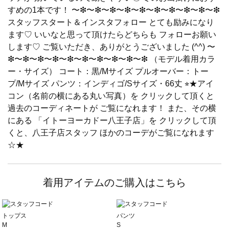
すめの1本です！ 〜❇︎〜❇︎〜❇︎〜❇︎〜❇︎〜❇︎〜❇︎〜❇︎〜❇︎〜❇︎
スタッフスタート＆インスタフォロー とても励みになり
ます♡ いいなと思って頂けたらどちらも フォローお願い
します♡ ご覧いただき、ありがとうございました (^^) 〜
❇︎〜❇︎〜❇︎〜❇︎〜❇︎〜❇︎〜❇︎〜❇︎〜❇︎〜❇︎ （モデル着用カラ
ー・サイズ） コート：黒/Mサイズ プルオーバー：トー
プ/Mサイズ パンツ：インディゴ/Sサイズ・66丈 ⭐︎★アイ
コン（名前の横にある丸い写真）を クリックして頂くと
過去のコーディネートが ご覧になれます！ また、その横
にある 「イトーヨーカドー八王子店」を クリックして頂
くと、八王子店スタッフ ほかのコーデがご覧になれます
☆★
着用アイテムのご購入はこちら
トップス
パンツ
M
S