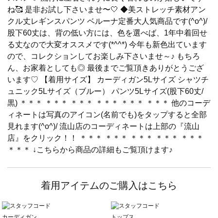
ね🥰 是非お試し下さいませ〜🤍 ◆美ストレッチ素材アン
クル丈レギンスパンツ ベルーナ定番大人気商品です(^o^)/
股下60丈は、背の低い方には、色を選べば、1年中着回せ
る丈なので大変オススメです(*^^*) 今年も新色出ています
ので、コレクションしてお楽しみ下さいませ～♪ もちろ
ん、お家着としても◎ 最後までご覧頂きありがとうござ
います♡ 【着用サイズ】 カーディガン5Lサイズ シャツチ
ュニック5Lサイズ（ブルー） パンツ5Lサイズ(股下60丈/
黒) ＊＊＊ ＊＊＊ ＊＊＊ ＊＊＊ ＊＊＊ ＊＊＊ 他のコーデ
ィネートは写真のアイコン(名前でも)をタップすると全部
見れます(^o^)/ 流山店のコーディネートは上部の『流山
店』をクリック！！ ＊＊＊ ＊＊＊ ＊＊＊ ＊＊＊ ＊＊＊
＊＊＊ ↓こちらから商品の詳細もご覧頂けます♪
着用アイテムのご購入はこちら
カーディガン
トップス