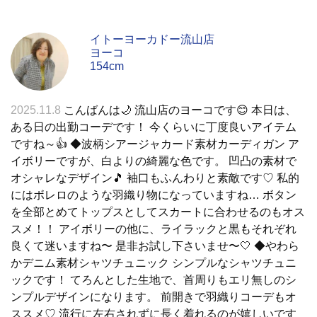
イトーヨーカドー流山店
ヨーコ
154cm
2025.11.8
こんばんは🌙 流山店のヨーコです😊 本日は、
ある日の出勤コーデです！ 今くらいに丁度良いアイテム
ですね～👍 ◆波柄シアージャカード素材カーディガン ア
イボリーですが、白よりの綺麗な色です。 凹凸の素材で
オシャレなデザイン🎵 袖口もふんわりと素敵です♡ 私的
にはボレロのような羽織り物になっていますね… ボタン
を全部とめてトップスとしてスカートに合わせるのもオス
スメ！！ アイボリーの他に、ライラックと黒もそれぞれ
良くて迷いますね〜 是非お試し下さいませ〜🤍 ◆やわら
かデニム素材シャツチュニック シンプルなシャツチュニ
ックです！ てろんとした生地で、首周りもエリ無しのシ
ンプルデザインになります。 前開きで羽織りコーデもオ
ススメ♡ 流行に左右されずに長く着れるのが嬉しいです