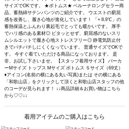
サイズでOKです。 ★ボトムス★ ベルーナロングセラー商
品、蓄熱綿サテンパンツのご紹介です。 ウエストの窮屈
感を改善し、履き心地が進化しています！ 「+ 8.9℃」の
蓄熱保温とふんわり裏起毛でとっても暖かいです。 厚手
でハリ感のある素材◎ ピタッとせず、窮屈感のないスリ
ムシルエットで履き心地ストレスフリー◎ 静電気防止付
きでパチパチしにくくなっています。 普通サイズでOKで
す。 今すぐ着ていただける商品になっております。 是
非、お試し下さいませ。 【スタッフ着用サイズ】 パーカ
ーMサイズ トップス Mサイズ ボトムス Ｓサイズ（69丈）
♦アイコン(名前の横にある丸い写真)または その横にある
「和歌山店」をクリックして頂くと和歌山店スタッフの他
のコーデが見られます！ ↓↓商品詳細＆お買い物はこちら
から♡♡↓↓
着用アイテムのご購入はこちら