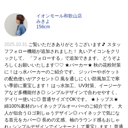
イオンモール和歌山店
みきよ
156cm
2025.10.31
ご覧いただきありがとうございます🎵 スタッ
フフォロー機能が追加されました！ 丸いアイコンをクリ
ックして、 「フォローする」で追加できます。 どうぞよ
ろしくお願いいたします♡♡ ★パーカー★ 秋の花粉対策
に！はっ水パーカーのご紹介です。 ジッパーやポケット
の配色使いがアクセント◎ 風を通しにくい防風加工で寒
い季節に重宝します！ はっ水加工、UV対策、イージーケ
アなど多機能付き◎ シンプルデザインで合わせやすく、
デイリー使いに◎ 普通サイズでOKです。 ★トップス★
綿100%素材のハイネックプルオーバーのご紹介です。 大
人が似合うロゴ刺しゅうデザイン◎ ハイネックで気にな
る首元をカバー◎ 長めの丈感、袖のラウンド感もおしゃ
れ♪ シンプルデザインでインナーとして重宝します！ 普通