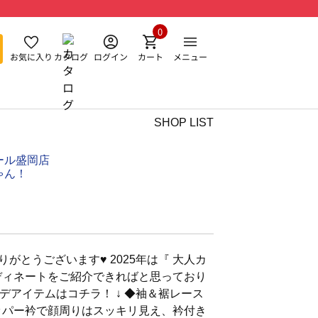
0
お気に入り
カタログ
ログイン
カート
メニュー
SHOP LIST
ール盛岡店
ゃん！
りがとうございます♥︎ 2025年は『 大人カ
ディネートをご紹介できればと思っており
ーデアイテムはコチラ！ ↓ ◆袖＆裾レース
ッパー衿で顔周りはスッキリ見え、衿付き