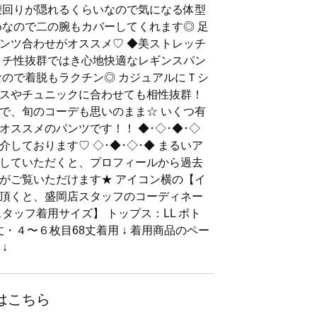
腰回りが隠れるくらいなので気になる体型
めなので二の腕もカバーしてくれます◎ 足
ンツ合わせがオススメ♡ ◆美ストレッチ
ッチ性抜群ではき心地快適なレギンスパン
なので着脱もラクチン◎ カジュアルにＴシ
スやチュニックに合わせても相性抜群！
で、旬のコーデも思いのまま☆ いくつ有
ススメのパンツです！！ ◆･◇･◆･◇
しております♡ ◇･◆･◇･◆ まるいア
していただくと、プロフィールから過去
がご覧いただけます★ アイコン横の【イ
頂くと、盛岡店スタッフのコーディネー
タッフ着用サイズ】 トップス：LL ボト
丈・４〜６枚目68丈着用 ↓ 着用商品のペー
↓
はこちら