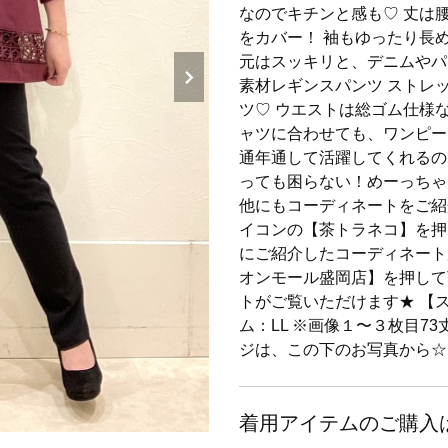
なのでキチンと感も♡ 丈は
をカバー！ 袖もゆったり長
元はスッキリと、デニムやパ
素材レギンスパンツ ストレ
ツ♡ ウエストは総ゴム仕様
ャツに合わせても、ワンピー
通年通して活躍してくれるの
っても困らない！めーっちゃオ
他にもコーディネートをご紹介
イコンの【茶トラネコ】を押
にご紹介したコーディネート
オンモール盛岡店】を押して
トがご覧いただけます★ 【ス
ム：LL ※画像１〜３枚目73
ジは、この下のお写真から☆ 
着用アイテムのご購入