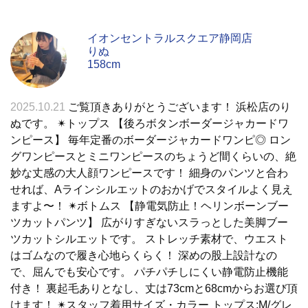
イオンセントラルスクエア静岡店
りぬ
158cm
2025.10.21
ご覧頂きありがとうございます！ 浜松店のり
ぬです。 ✴︎トップス 【後ろボタンボーダージャカードワ
ンピース】 毎年定番のボーダージャカードワンピ◎ ロン
グワンピースとミニワンピースのちょうど間くらいの、絶
妙な丈感の大人顔ワンピースです！ 細身のパンツと合わ
せれば、Aラインシルエットのおかげでスタイルよく見え
ますよ〜！ ✴︎ボトムス 【静電気防止！ヘリンボーンブー
ツカットパンツ】 広がりすぎないスラっとした美脚ブー
ツカットシルエットです。 ストレッチ素材で、ウエスト
はゴムなので履き心地らくらく！ 深めの股上設計なの
で、屈んでも安心です。 パチパチしにくい静電防止機能
付き！ 裏起毛ありとなし、丈は73cmと68cmからお選び頂
けます！ ✴︎スタッフ着用サイズ・カラー トップス:M/グレ