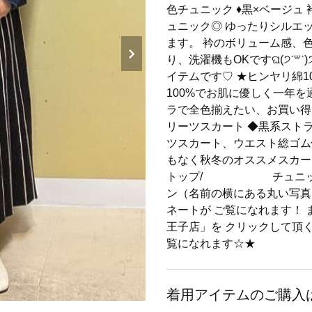
色チュニック ♦︎黒×ベージ
ュニック◎ ゆったりシルエ
ます。 衿のボリューム感、
り、洗濯機もOKですଘ(੭ˊ꒳​
イテムです♡ ★ヒンヤリ綿1
100%でお肌に優しく一年を
ラで全色揃えたい、お買い得
リーツスカート ◆黒系スト
ツスカート、ウエスト総ゴム
もなく秋冬のオススメスカート
トップ/ チュニック:Mサ
ン（名前の横にある丸い写真
ネートが ご覧になれます！
王子店」を クリックして頂
覧になれます☆★
着用アイテムのご購入