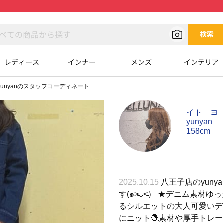
検索
レディース
インナー
メンズ
インテリア
yunyanのスタッフコーディネート
イトーヨ
yunyan
158cm
2025.10.15
八王子店のyuny
す(๑˃̵ᴗ˂̵） ★デニム素
るシルエットの大人可愛いデ
にニット🧶素材や厚手トレー