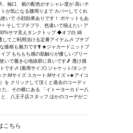
ュ 衿、袖口、裾の配色がオシャレ度が 高いチ
ットが気になる腰周りまで カバーしてくれ
色使いで 小顔効果ありです！ ポケットもあ
ˋ)੭✧ そしてプチプラ、色違いで揃えたい ア
00%サマ見えタンクトップ ◆オフ白 綿
通してご利用頂ける定番アイテム🎶 プチプ
な価格も魅力です❣️ ★ジャカードニットプ
ライプ もちもち感の肌触りが優しいプリー
使いで履き心地抜群に良いです🎵 透け感
です🎶 (着用サイズ) ジャケット/タンク
イズ スカート:Mサイズ ⭐︎★アイコ
）を クリックして頂くと過去のコーディ
 また、その横にある 「イトーヨーカドー八
くと、八王子店スタッフ ほかのコーデがご
はこちら