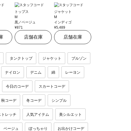
トップス
ジャケット
M
M
黒／ベージュ
インディゴ
¥871
¥5,489
庫
店舗在庫
店舗在庫
タンクトップ
ジャケット
ブルゾン
ナイロン
デニム
綿
レーヨン
今日のコーデ
スカートコーデ
秋コーデ
冬コーデ
シンプル
ストレッチ
人気アイテム
美シルエット
ベージュ
ぽっちゃり
お出かけコーデ