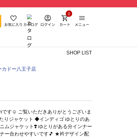
0
お気に入り
カタログ
ログイン
カート
メニュー
SHOP LIST
ーカドー八王子店
anです☺︎ ご覧いただきありがとうございま
材ゆったりジャケット ◆インディゴ ゆとりのあ
ニムジャケット❣️ ゆとりがある分インナー
ナー合わせやすいです🎵 ★衿デザイン配