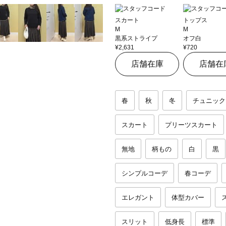
スカート
トップス
M
M
黒系ストライプ
オフ白
¥2,631
¥720
店舗在庫
店舗在
春
秋
冬
チュニック
スカート
プリーツスカート
無地
柄もの
白
黒
シンプルコーデ
春コーデ
エレガント
体型カバー
スリット
低身長
標準