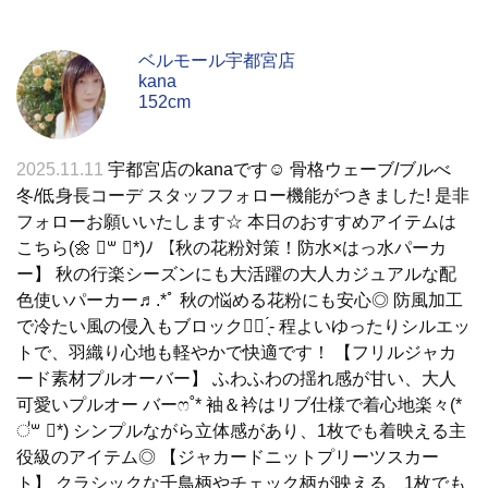
ベルモール宇都宮店
kana
152cm
2025.11.11
宇都宮店のkanaです☺︎ 骨格ウェーブ/ブルべ
冬/低身長コーデ スタッフフォロー機能がつきました! 是非
フォローお願いいたします☆ 本日のおすすめアイテムは
こちら(🌼 ॑꒳ ॑*)ﾉ 【秋の花粉対策！防水×はっ水パーカ
ー】 秋の行楽シーズンにも大活躍の大人カジュアルな配
色使いパーカー♬.*ﾟ 秋の悩める花粉にも安心◎ 防風加工
で冷たい風の侵入もブロック👍🏻 ̖́- 程よいゆったりシルエッ
トで、羽織り心地も軽やかで快適です！ 【フリルジャカ
ード素材プルオーバー】 ふわふわの揺れ感が甘い、大人
可愛いプルオー バーෆ˚* 袖＆衿はリブ仕様で着心地楽々(*
॑꒳ ॑*) シンプルながら立体感があり、1枚でも着映える主
役級のアイテム◎ 【ジャカードニットプリーツスカー
ト】 クラシックな千鳥柄やチェック柄が映える、1枚でも