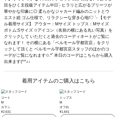
目をひく主役級アイテム🫶🏻 ̖́-‬ ヒラリと広がるプリーツが
華やかな印象に◎ 柔らかなジャカード編みのニットとウ
エスト総 ゴム仕様で、リラクシーな穿き心地!♡ ´‐ 【モデ
ル着用サイズ】 アウター：Mサイズ トップス：Mサイズ
ボトム:Sサイズ ✩アイコン（名前の横にある丸い写真）を
クリックして いただくと過去のコーディネートがご覧に
なれます！ その横にある「ベルモール宇都宮店」をクリ
ックして頂くと ベルモール宇都宮店スタッフのほかのコ
ーデがご覧になれます✩.*˚ 本日のコーデはこちらから購入
出来ます(^^♪↓
着用アイテムのご購入はこちら
コート
トップス
M
M
カラシ
オフ白
¥2,631
¥1,641