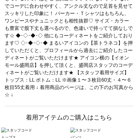
でコーデに合わせやすく、アンクル丈なので足首を見せて
スッキリした印象に！ パーカー・Ｔシャツはもちろん、
ワンピースやチュニックとも相性抜群♡ サイズ・カラー
も豊富で股下丈も選べるので、色違いで持ってて損なしで
す☆ ◆･◇･◆･◇ 他にもコーディネートをご紹介しており
ます♡ ◇･◆･◇･◆ まるいアイコンの【茶トラネコ】を押
していただくと、プロフィールから過去にご紹介したコー
ディネートがご覧いただけます★ アイコン横の【イオン
モール盛岡店】を押して頂くと、盛岡店スタッフのコーデ
ィネートがご覧いただけます★ 【スタッフ着用サイズ】
トップス：LL ボトム：LL ※画像１〜３枚目60丈・４〜６
枚目55丈着用 ↓ 着用商品のページは、この下のお写真から
☆ ↓
着用アイテムのご購入はこちら
トップス
パンツ