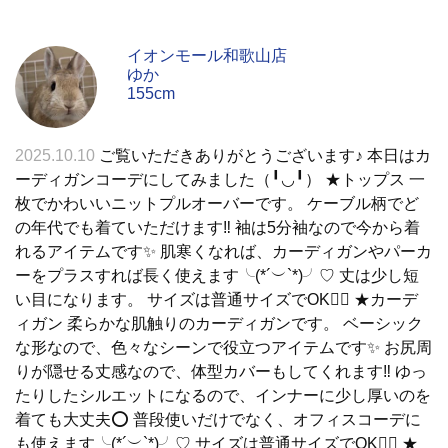
イオンモール和歌山店
ゆか
155cm
2025.10.10
ご覧いただきありがとうございます♪ 本日はカ
ーディガンコーデにしてみました（╹◡╹） ★トップス 一
枚でかわいいニットプルオーバーです。 ケーブル柄でど
の年代でも着ていただけます‼️ 袖は5分袖なので今から着
れるアイテムです✨ 肌寒くなれば、カーディガンやパーカ
ーをプラスすれば長く使えます╰(*´︶`*)╯♡ 丈は少し短
い目になります。 サイズは普通サイズでOK🙆‍♀️ ★カーデ
ィガン 柔らかな肌触りのカーディガンです。 ベーシック
な形なので、色々なシーンで役立つアイテムです✨ お尻周
りが隠せる丈感なので、体型カバーもしてくれます‼️ ゆっ
たりしたシルエットになるので、インナーに少し厚いのを
着ても大丈夫⭕️ 普段使いだけでなく、オフィスコーデに
も使えます╰(*´︶`*)╯♡ サイズは普通サイズでOK🙆‍♀️ ★