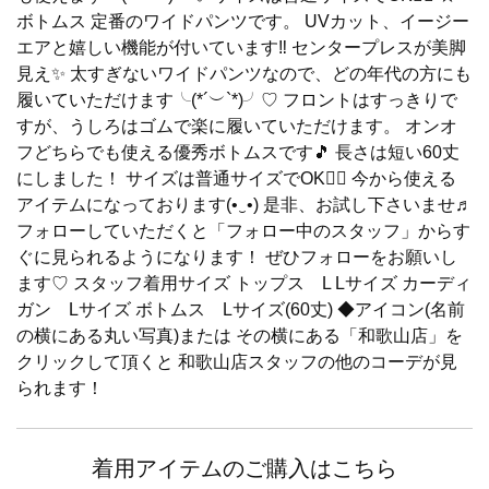
ボトムス 定番のワイドパンツです。 UVカット、イージー
エアと嬉しい機能が付いています‼️ センタープレスが美脚
見え✨ 太すぎないワイドパンツなので、どの年代の方にも
履いていただけます╰(*´︶`*)╯♡ フロントはすっきりで
すが、うしろはゴムで楽に履いていただけます。 オンオ
フどちらでも使える優秀ボトムスです🎵 長さは短い60丈
にしました！ サイズは普通サイズでOK🙆‍♀️ 今から使える
アイテムになっております(•‿•) 是非、お試し下さいませ♬
フォローしていただくと「フォロー中のスタッフ」からす
ぐに見られるようになります！ ぜひフォローをお願いし
ます♡ スタッフ着用サイズ トップス L Lサイズ カーディ
ガン Lサイズ ボトムス Lサイズ(60丈) ◆アイコン(名前
の横にある丸い写真)または その横にある「和歌山店」を
クリックして頂くと 和歌山店スタッフの他のコーデが見
られます！
着用アイテムのご購入はこちら