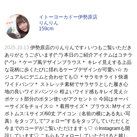
イトーヨーカドー伊勢原店
りんりん
159cm
2025.10.13
伊勢原店のりんりんです♪ いつもご覧いただき
ありがとうございます(^.^) 本日のご紹介アイテムはコチラ
(^-^)♪ ＊ケープ風デザインブラウス＊ キレイ見えする上品
な花柄に歩くたびに揺れるケープデザインが可愛い☆ カ
ジュアルにデニムと合わせても◎ ＊サラモチライト快適
ワイドパンツ＊ ストレッチ素材でサラサラとした履き心
地の良いワイドパンツ☆ 程よいワイド感もキレイ見え☆
ポケット部分のボタン使いがアクセント☆ 今回はオーバ
ーサイズをチョイス☆ ＊着用サイズ＊ ブラウス: Mサイズ
ボトムス: Lサイズ/60丈 アイコン（名前の横にある丸い写
真）をタップして“フォロー”するをタップしていただくと
今までのコーデがご覧いただけますぅ♡ ☆Instagramも開
設しています♡ こちらもフォローしていただけると嬉し