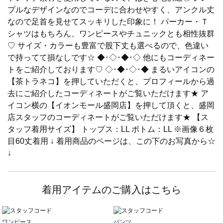
プルなデザインなのでコーデに合わせやすく、アンクル丈
なので足首を見せてスッキリした印象に！ パーカー・Ｔ
シャツはもちろん、ワンピースやチュニックとも相性抜群
♡ サイズ・カラーも豊富で股下丈も選べるので、色違い
で持ってて損なしです☆ ◆･◇･◆･◇ 他にもコーディネー
トをご紹介しております♡ ◇･◆･◇･◆ まるいアイコンの
【茶トラネコ】を押していただくと、プロフィールから過
去にご紹介したコーディネートがご覧いただけます★ ア
イコン横の【イオンモール盛岡店】を押して頂くと、盛岡
店スタッフのコーディネートがご覧いただけます★ 【ス
タッフ着用サイズ】 トップス：LL ボトム：LL ※画像６枚
目60丈着用 ↓ 着用商品のページは、この下のお写真から☆
↓
着用アイテムのご購入はこちら
ワンピース
パンツ