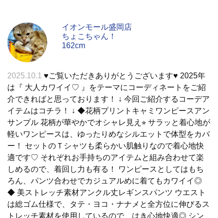
イオンモール盛岡店
ちょこちゃん！
162cm
2025.10.1
♥︎ご覧いただきありがとうございます♥︎ 2025年
は『 大人カワイイ♡ 』をテーマにコーディネートをご紹
介できればと思っております！ ↓ 今回ご紹介するコーデア
イテムはコチラ！ ↓ ◆花柄プリントキャミワンピースアン
サンブル 花柄が華やかでオシャレ見え⭐︎ サラッと着心地が
軽いワンピースは、ゆったりめなシルエットで体型をカバ
ー！ セットのＴシャツも柔らかい肌触りなので着心地快
適です♡ それぞれお手持ちのアイテムと組み合わせて楽
しめるので、着回し力も有る！ ワンピースとしてはもち
ろん、パンツ合わせでカジュアルめに着てもカワイイ◎
◆ 美ストレッチ素材アンクル丈レギンスパンツ ウエスト
は総ゴム仕様で、タテ・ヨコ・ナナメと全方位に伸びるス
トレッチ素材を使用しているので、はき心地快適◎ シン