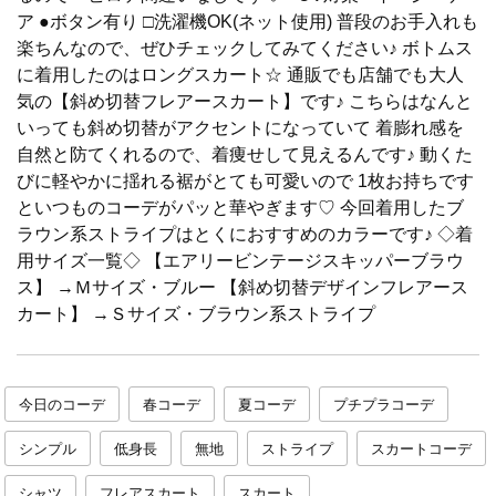
ア ●ボタン有り □洗濯機OK(ネット使用) 普段のお手入れも
楽ちんなので、ぜひチェックしてみてください♪ ボトムス
に着用したのはロングスカート☆ 通販でも店舗でも大人
気の【斜め切替フレアースカート】です♪ こちらはなんと
いっても斜め切替がアクセントになっていて 着膨れ感を
自然と防てくれるので、着痩せして見えるんです♪ 動くた
びに軽やかに揺れる裾がとても可愛いので 1枚お持ちです
といつものコーデがパッと華やぎます♡ 今回着用したブ
ラウン系ストライプはとくにおすすめのカラーです♪ ◇着
用サイズ一覧◇ 【エアリービンテージスキッパーブラウ
ス】 →Ｍサイズ・ブルー 【斜め切替デザインフレアース
カート】 →Ｓサイズ・ブラウン系ストライプ
今日のコーデ
春コーデ
夏コーデ
プチプラコーデ
シンプル
低身長
無地
ストライプ
スカートコーデ
シャツ
フレアスカート
スカート