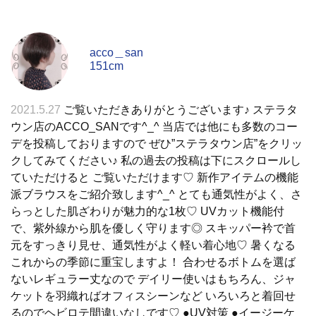
acco＿san
151cm
2021.5.27
ご覧いただきありがとうございます♪ ステラタ
ウン店のACCO_SANです^_^ 当店では他にも多数のコー
デを投稿しておりますので ぜひ”ステラタウン店”をクリッ
クしてみてください♪ 私の過去の投稿は下にスクロールし
ていただけると ご覧いただけます♡ 新作アイテムの機能
派ブラウスをご紹介致します^_^ とても通気性がよく、さ
らっとした肌ざわりが魅力的な1枚♡ UVカット機能付
で、紫外線から肌を優しく守ります◎ スキッパー衿で首
元をすっきり見せ、通気性がよく軽い着心地♡ 暑くなる
これからの季節に重宝しますよ！ 合わせるボトムを選ば
ないレギュラー丈なので デイリー使いはもちろん、ジャ
ケットを羽織ればオフィスシーンなど いろいろと着回せ
るのでヘビロテ間違いなしです♡ ●UV対策 ●イージーケ