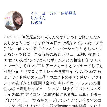
イトーヨーカドー伊勢原店
りんりん
159cm
2025.10.8
伊勢原店のりんりんです♪ いつもご覧いただき
ありがとうございます(^.^) 本日のご紹介アイテムはコチラ
(^-^)♪ ＊袖タックデザインスキッパーシャツ＊ きちんと見
えるシャツ衿に、こなれ感のある ボリューム神が華見え
★ 程よい丈感なのでどんなボトムスとの相性も◎ ウエス
トマークしてロングフレアースカートとレイヤードしても
可愛い★ ＊サマ見えストレッチ素材ワイドパンツ65丈 程
よいワイド感が大人上品☆ウエストのボタン使いがアクセ
ント☆後ゴムでお腹周り楽々◎ キレイめトップスとの相
性も◎ ＊着用サイズ＊ シャツ：Mサイズ ボトムス：S
サイズ/65丈 アイコン（名前の横にある丸い写真）をタッ
プして“フォロー”するをタップしていただくと今までのコ
ーデがご覧いただけますぅ♡ ☆Instagramも開設していま