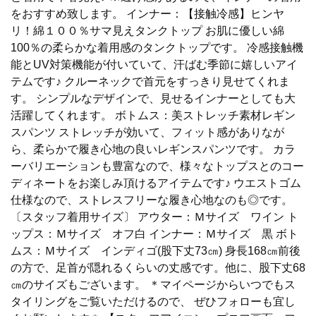
をおすすめ致します。 インナー：【接触冷感】ヒンヤ
リ！綿１００％サマ見えタンクトップ お肌に優しい綿
100％の柔らかな着用感のタンクトップです。 冷感接触機
能とUV対策機能が付いていて、汗ばむ季節に嬉しいアイ
テムです♪ クルーネックで首元をすっきり見せてくれま
す。 シンプルなデザインで、見せるインナーとしても大
活躍してくれます。 ボトムス：美ストレッチ素材レギン
スパンツ ストレッチが効いて、フィット感がありなが
ら、柔らかで履き心地の良いレギンスパンツです。 カラ
ーバリエーションも豊富なので、様々なトップスとのコー
ディネートをお楽しみ頂けるアイテムです♪ ウエストゴム
仕様なので、ストレスフリーな履き心地なのも◎です。
〔スタッフ着用サイズ〕 アウター：Ｍサイズ ワイン ト
ップス：Ｍサイズ オフ白 インナー：Ｍサイズ 黒 ボト
ムス：Ｍサイズ インディゴ(股下丈73㎝) 身長168㎝前後
の方で、足首が隠れるくらいの丈感です。他に、股下丈68
㎝のサイズもございます。 ＊マイページからいつでもス
タイリングをご覧いただけるので、 ぜひフォローも宜し