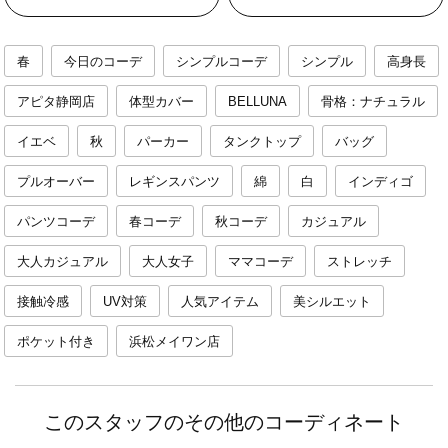
春
今日のコーデ
シンプルコーデ
シンプル
高身長
アピタ静岡店
体型カバー
BELLUNA
骨格：ナチュラル
イエベ
秋
パーカー
タンクトップ
バッグ
プルオーバー
レギンスパンツ
綿
白
インディゴ
パンツコーデ
春コーデ
秋コーデ
カジュアル
大人カジュアル
大人女子
ママコーデ
ストレッチ
接触冷感
UV対策
人気アイテム
美シルエット
ポケット付き
浜松メイワン店
このスタッフのその他のコーディネート