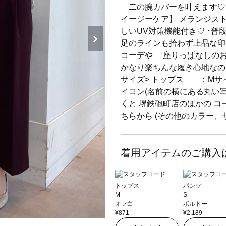
二の腕カバーを叶えます♡ 【
イージーケア】 メランジス
しいUV対策機能付き♡ ･
足のラインも拾わず上品な印
コーデや 座りっぱなしのお
かなり楽ちんな履き心地なの
サイズ> トップス ：Мサ
イコン(名前の横にある丸い
くと 堺鉄砲町店のほかの コ
ちらから (その他のカラー
着用アイテムのご購入
トップス
パンツ
M
S
オフ白
ボルドー
¥871
¥2,189