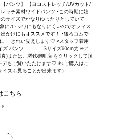
パンツ】 【ヨコストレッチ/UVカット/
トレッチ素材ワイドパンツ ･この時期に嬉
普段のサイズでかなりゆったりとしていて
象に♫ ･シワにもなりにくいのでオフィス
出かけにもオススメです！ ･後ろゴムで
に きれい見えします♡ <スタッフ着用
イズ パンツ ：Sサイズ60cm丈 ✳ア
写真)または、堺鉄砲町店 をクリックして頂
ーデもご覧いただけます♡ ✳↓ご購入はこ
、サイズも見ることが出来ます）
はこちら