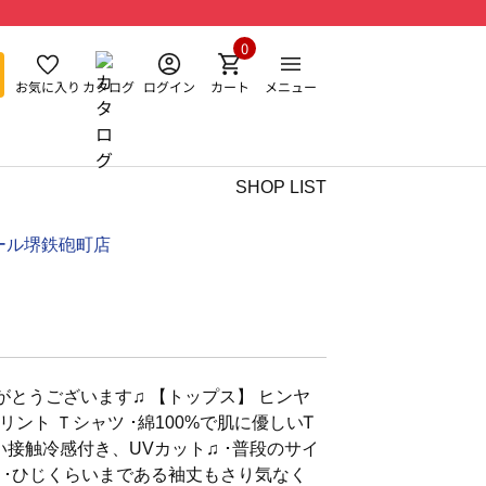
0
お気に入り
カタログ
ログイン
カート
メニュー
SHOP LIST
ール堺鉄砲町店
とうございます♫ 【トップス】 ヒンヤ
ント Ｔシャツ ･綿100%で肌に優しいᎢ
い接触冷感付き、UVカット♫ ･普段のサイ
 ･ひじくらいまである袖丈もさり気なく