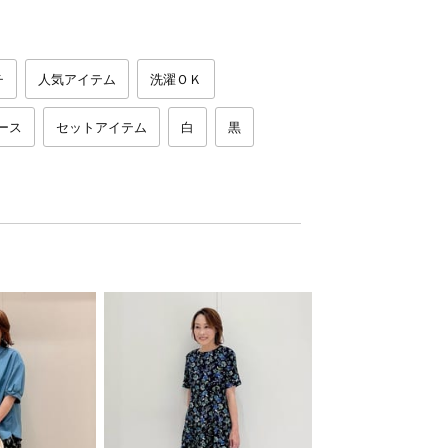
チ
人気アイテム
洗濯ＯＫ
ース
セットアイテム
白
黒