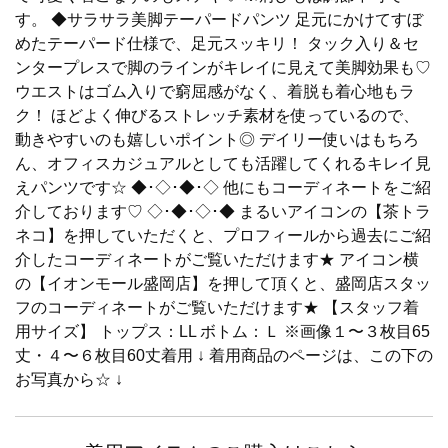
す。 ◆サラサラ美脚テーパードパンツ 足元にかけてすぼ
めたテーパード仕様で、足元スッキリ！ タック入り＆セ
ンタープレスで脚のラインがキレイに見えて美脚効果も♡
ウエストはゴム入りで窮屈感がなく、着脱も着心地もラ
ク！ ほどよく伸びるストレッチ素材を使っているので、
動きやすいのも嬉しいポイント◎ デイリー使いはもちろ
ん、オフィスカジュアルとしても活躍してくれるキレイ見
えパンツです☆ ◆･◇･◆･◇ 他にもコーディネートをご紹
介しております♡ ◇･◆･◇･◆ まるいアイコンの【茶トラ
ネコ】を押していただくと、プロフィールから過去にご紹
介したコーディネートがご覧いただけます★ アイコン横
の【イオンモール盛岡店】を押して頂くと、盛岡店スタッ
フのコーディネートがご覧いただけます★ 【スタッフ着
用サイズ】 トップス：LL ボトム：Ｌ ※画像１〜３枚目65
丈・４〜６枚目60丈着用 ↓ 着用商品のページは、この下の
お写真から☆ ↓