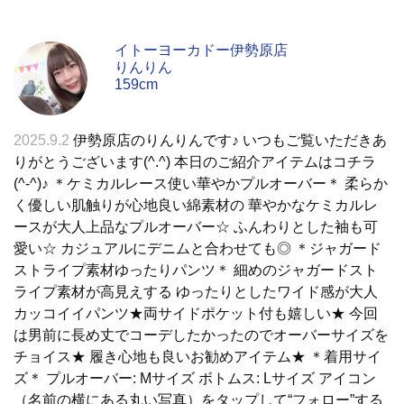
イトーヨーカドー伊勢原店
りんりん
159cm
2025.9.2
伊勢原店のりんりんです♪ いつもご覧いただきあ
りがとうございます(^.^) 本日のご紹介アイテムはコチラ
(^-^)♪ ＊ケミカルレース使い華やかプルオーバー＊ 柔らか
く優しい肌触りが心地良い綿素材の 華やかなケミカルレ
ースが大人上品なプルオーバー☆ ふんわりとした袖も可
愛い☆ カジュアルにデニムと合わせても◎ ＊ジャガード
ストライプ素材ゆったりパンツ＊ 細めのジャガードスト
ライプ素材が高見えする ゆったりとしたワイド感が大人
カッコイイパンツ★両サイドポケット付も嬉しい★ 今回
は男前に長め丈でコーデしたかったのでオーバーサイズを
チョイス★ 履き心地も良いお勧めアイテム★ ＊着用サイ
ズ＊ プルオーバー: Mサイズ ボトムス: Lサイズ アイコン
（名前の横にある丸い写真）をタップして“フォロー”する