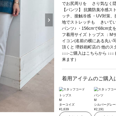
でお尻周りを さり気なく
【パンツ】 抗菌防臭冷感ス
ッチ、接触冷感 ・UV対策、
地でストレッチも きいて
パンツ♪ ・156cmで68c
フ着用サイズ トップス ：Mサイ
イコン(名前の横にある丸い写
頂くと 堺鉄砲町店の 他のスタ
↓↓↓-ご購入はこちらから ↓
来ます）
着用アイテムのご購入
トップス
パンツ
M
M
ターコイズ
シルバーグレー
¥1,639
¥2,191