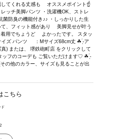
隠してくれる丈感も オススメポイント☝
トレッチ美脚パンツ ・洗濯機OK、ストレ
抗菌防臭の機能付き♪♪ ・しっかりした生
いて、フィット感があり 美脚見せが叶う
m丈を着用でちょうど よかったです。 スタッ
ズ パンツ ：Mサイズ68cm丈 ☘ ̖́-ア
真) または、 堺鉄砲町店 をクリックして
ッフのコーデも ご覧いただけます♡ ☘ ̖́-
↓↓ (その他のカラー、サイズも見ることが出
はこちら
2