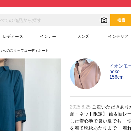
検索
レディース
インナー
メンズ
インテリア
nekoのスタッフコーディネート
イオンモ
neko
156cm
2025.8.25
ご覧いただきありが
舗・ネット限定】 袖＆裾レ
した着心地で暑い夏でも 快
を着て晩秋あたりまで 着れ