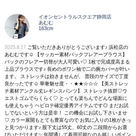
イオンセントラルスクエア静岡店
あむむ
163cm
2025.8.17
ご覧いただきありがとうございます♪ 浜松店の
あむむです☺︎︎ 【サッカー素材バックフレアーブラウス】
バックのフレアー切替が大人可愛い♡ 1枚で完成度高まる
上品ブラウスです♪ 長めのポワン袖で二の腕カバーが叶い
ます。 ストレッチは効きませんが、 普段のサイズで丁度
良かったです☺︎︎ 華奢魅せ度・・★★☆☆☆ 【美ストレッ
チ素材アンクル丈レギンスパンツ】 ストレッチ抜群♡ウ
エストゴムでらくらく♡ とっても楽ちんでどんな場面に
も使えちゃう ヘビロテ確定優秀アイテムです◎ まだお試
しでないという方は是非！ この機会にお試し下さいませ
♡ カラー展開もとても豊富なので お気に入りの1枚がきっ
と見つかります♪ 股下丈は55丈、60丈の 二段階からお選
びいただけます✨ 年間通して着用可能なのも嬉しいポイン