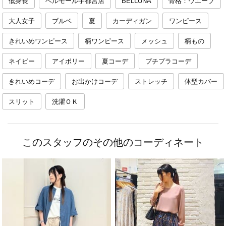
低身長
ベルモール宇都宮店
BELLUNA
骨格：ウエーブ
大人女子
ブルベ
夏
カーディガン
ワンピース
きれいめワンピース
柄ワンピース
メッシュ
柄もの
ネイビー
アイボリー
夏コーデ
プチプラコーデ
きれいめコーデ
お出かけコーデ
ストレッチ
体型カバー
スリット
洗濯ＯＫ
このスタッフのその他のコーディネート