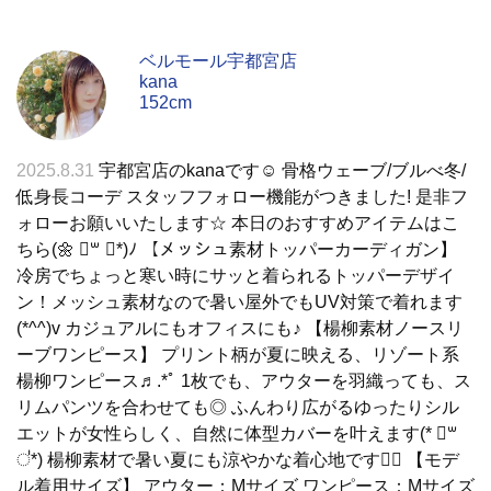
ベルモール宇都宮店
kana
152cm
2025.8.31
宇都宮店のkanaです☺︎ 骨格ウェーブ/ブルべ冬/
低身長コーデ スタッフフォロー機能がつきました! 是非フ
ォローお願いいたします☆ 本日のおすすめアイテムはこ
ちら(🌼 ॑꒳ ॑*)ﾉ 【メッシュ素材トッパーカーディガン】
冷房でちょっと寒い時にサッと着られるトッパーデザイ
ン！メッシュ素材なので暑い屋外でもUV対策で着れます
(*^^)v カジュアルにもオフィスにも♪ 【楊柳素材ノースリ
ーブワンピース】 プリント柄が夏に映える、リゾート系
楊柳ワンピース♬.*ﾟ 1枚でも、アウターを羽織っても、ス
リムパンツを合わせても◎ ふんわり広がるゆったりシル
エットが女性らしく、自然に体型カバーを叶えます(* ॑꒳
॑*) 楊柳素材で暑い夏にも涼やかな着心地です👍🏻 【モデ
ル着用サイズ】 アウター：Mサイズ ワンピース：Mサイズ