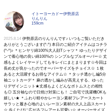
イトーヨーカドー伊勢原店
りんりん
159cm
2025.8.14
伊勢原店のりんりんです♪ いつもご覧いただき
ありがとうございます(^.^) 本日のご紹介アイテムはコチラ
(^-^)♪ ＊ヒンヤリ綿100%大人顔Tシャツ＊ ゆったりデザイ
ンで着心地の良い綿100%の シンプルなプルオーバー☆ 丈
感もよくレイヤードしてもキレイにまとまります☆今回は
長め丈が良かったのでオーバーサイズをチョイス☆ １枚
あると大活躍するお得なアイテム☆ ＊タッチ透かし編5分
袖ニットカーデ＊ 麻の透かし編みが高見えする、ゆった
りデザインニット★丈感もよくどんなボトムスとの相性
も◎ 五分袖なので日焼け対策にも！ ご自宅で洗濯機OKも
嬉しい★ ＊ふわり軽やかレーヨン素材フレアースカート
サラッと履き心地のよいレーヨン素材の大人上品スカート
☆ 歩くたびに広がるフレアーも可愛い☆ オーバーサイズ