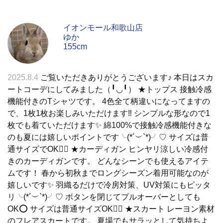
イオンモール和歌山店
ゆか
155cm
2025.8.4
ご覧いただきありがとうございます♪ 本日はスカ
ートコーデにしてみました（╹◡╹） ★トップス 接触冷感
機能付きのTシャツです。 4色全て柄違いになってますの
で、1枚1枚お楽しみいただけます‼️ シンプルな形なので1
枚でも着ていただけます✨ 綿100%で接触冷感機能付きな
のも夏には嬉しいポイントです╰(*´︶`*)╯♡ サイズは普
通サイズでOK🙆‍♀️ ★カーディガン ヒンヤリ涼しい冷感付
きのカーディガンです。 どんなシーンでも使えるアイテ
ムです！ 春から初秋までロングシーズン着用可能なのが
嬉しいです✨ 羽織るだけで冷房対策、UV対策にもピッタ
リ╰(*´︶`*)╯♡ ボタンを閉じてプルオーバーとしても
OK⭕️ サイズは普通サイズOK🙆‍♀️ ★スカート レーヨン素材
のフレアスカートです。 夏場でもサラッとして気持ちよ