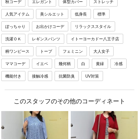
秋コーデ
エレガント
体型カバー
ストレッチ
人気アイテム
美シルエット
低身長
標準
ぽっちゃり
お出かけコーデ
リラックススタイル
洗濯ＯＫ
レギンスパンツ
イトーヨーカドー八王子店
柄ワンピース
トープ
フェミニン
大人女子
ママコーデ
イエベ
幾何柄
白
黄緑
冷感
機能付き
接触冷感
抗菌防臭
UV対策
このスタッフのその他のコーディネート