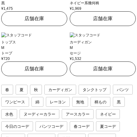
黒
ネイビー系幾何柄
¥1,475
¥1,969
店舗在庫
店舗在庫
トップス
カーディガン
M
M
トープ
セージ
¥720
¥1,532
店舗在庫
店舗在庫
春
夏
秋
カーディガン
タンクトップ
パンツ
ワンピース
綿
レーヨン
無地
柄もの
黒
水色
ヌーディーカラー
アースカラー
ネイビー
今日のコーデ
パンツコーデ
春コーデ
夏コーデ