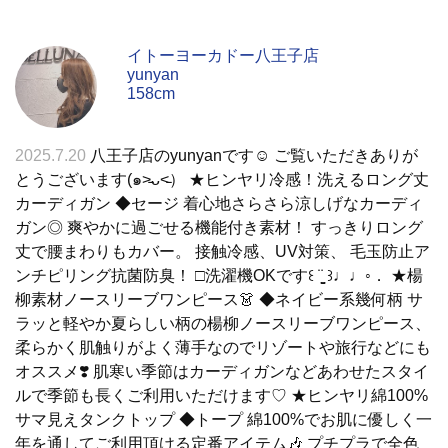
イトーヨーカドー八王子店
yunyan
158cm
2025.7.20
八王子店のyunyanです☺︎ ご覧いただきありが
とうございます(๑˃̵ᴗ˂̵） ★ヒンヤリ冷感！洗えるロング丈
カーディガン ◆セージ 着心地さらさら涼しげなカーディ
ガン◎ 爽やかに過ごせる機能付き素材！ すっきりロング
丈で腰まわりもカバー。 接触冷感、UV対策、 毛玉防止ア
ンチピリング抗菌防臭！ □洗濯機OKです꒰ ¨̮͚ ꒱♩♩◦． ★楊
柳素材ノースリーブワンピース👗 ◆ネイビー系幾何柄 サ
ラッと軽やか夏らしい柄の楊柳ノースリーブワンピース、
柔らかく肌触りがよく薄手なのでリゾートや旅行などにも
オススメ❣️ 肌寒い季節はカーディガンなどあわせたスタイ
ルで季節も長くご利用いただけます♡ ★ヒンヤリ綿100%
サマ見えタンクトップ ◆トープ 綿100%でお肌に優しく一
年を通してご利用頂ける定番アイテム🎶 プチプラで全色