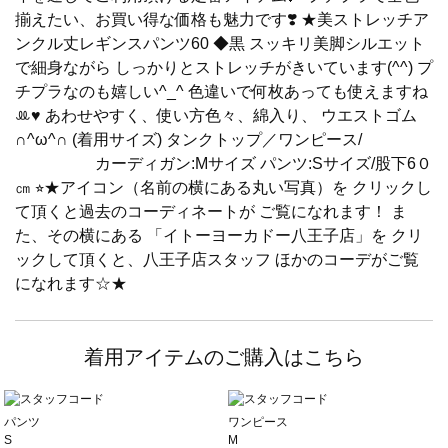
揃えたい、お買い得な価格も魅力です❣️ ★美ストレッチア
ンクル丈レギンスパンツ60 ◆黒 スッキリ美脚シルエット
で細身ながら しっかりとストレッチがきいています(^^) プ
チプラなのも嬉しい^_^ 色違いで何枚あっても使えますね
ꔛ♥ あわせやすく、使い方色々、綿入り、 ウエストゴム
∩^ω^∩ (着用サイズ) タンクトップ／ワンピース/
カーディガン:Mサイズ パンツ:Sサイズ/股下6０
㎝ ⭐︎★アイコン（名前の横にある丸い写真）を クリックし
て頂くと過去のコーディネートが ご覧になれます！ ま
た、その横にある 「イトーヨーカドー八王子店」を クリ
ックして頂くと、八王子店スタッフ ほかのコーデがご覧
になれます☆★
着用アイテムのご購入はこちら
パンツ
ワンピース
S
M