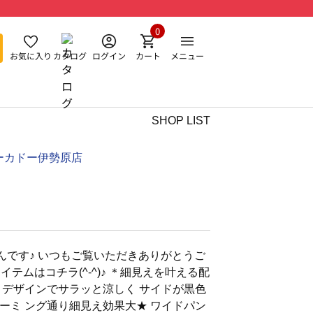
0
お気に入り
カタログ
ログイン
カート
メニュー
SHOP LIST
ーカドー伊勢原店
んです♪ いつもご覧いただきありがとうご
アイテムはコチラ(^-^)♪ ＊細見えを叶える配
りデザインでサラッと涼しく サイドが黒色
ーミ ング通り細見え効果大★ ワイドパン