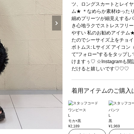
ツ、ロングスカートとレイヤ
ム★ ＊なめらか素材ゆった
細めプリーツが細見えするパ
き心地ラクでストレスフリー
やすい 私のお勧めアイテム
たのでシーサイズ上をチョイス
ボトムス: Lサイズ アイコ
て“フォロー”するをタップ
けますぅ♡ ☆Instagra
だけると嬉しいです♡♡♡
着用アイテムのご購入
ワンピース
パンツ
L
L
モカ×黒
黒
¥2,189
¥1,969