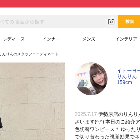
検索
レディース
インナー
メンズ
インテリア
りんりんのスタッフコーディネート
イトーヨ
りんりん
159cm
2025.7.17
伊勢原店のりんり
ざいます(^.^) 本日のご紹介
色切替ワンピース＊ ゆった
で切り替わった視覚効果でネ