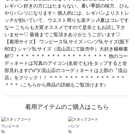
レギパン好きの方にはたまらない、暑い季節の味方、ひん
やりパンツになります✨ 個人的には、レギパンよりストレ
ッチが効いていて、ウエスト周りも楽チン🎶夏はコレです
なー こちらも大変オススメですのて是非ともお試し下さ
いませ〜♡ 最後までご覧頂きありがとうございます♡
【着用サイズ】 ワンピース5Lサイズ パンツ5Lサイズ(股下
60丈) シャツ5Lサイズ（流山店にて販売中）大好き楊柳素
材🤍 ＊＊＊ ＊＊＊ ＊＊＊ ＊＊＊ ＊＊＊ ＊＊＊ 他のコー
ディネートは写真のアイコン(名前でも)をタップすると全
部見れます(^o^)/ 流山店のコーディネートは上部の『流山
店』をクリック！！ ＊＊＊ ＊＊＊ ＊＊＊ ＊＊＊ ＊＊＊
＊＊＊ ↓こちらから商品の詳細もご覧頂けます♪
着用アイテムのご購入はこちら
ワンピース
パンツ
5L
5L