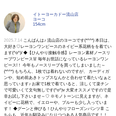
イトーヨーカドー流山店
ヨーコ
154cm
2025.7.14
こんばんは♪ 流山店のヨーコです(*^^*) 本日は、
大好き♡レーヨンワンピースのネイビー系花柄をを着てい
ます(^o^)/ ◆【ひんやり接触冷感】レーヨン素材ノースリ
ーブワンピース👗 毎年お世話になっているレーヨンワン
ピース!！ 今年もノースリーブを買ってしまいました～
(*^^*) もちろん、1枚では着れないのですが、 カーディガ
ンや、短め前あきトップスなんかと合わせて着たいなぁと
思っています♪ お家で1枚で着ていると、涼しくて楽チン
で可愛いくて文句無しです(^o^)v 大変オススメですので是
非お試し下さいませ～♡ ※モノトーンに見えますが、ネ
イビーに花柄で、イエローや、ブルーも少し入っていま
す！ ◆グーンと伸びる！ひんやりフローズンパンツ👖 こ
ちらも、近年お馴染みになりつつある人気商品です！！