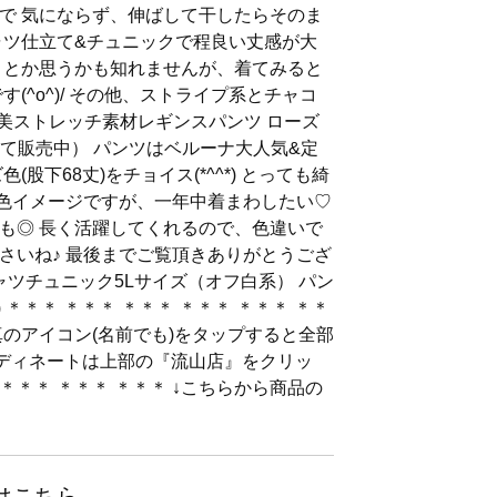
で 気にならず、伸ばして干したらそのま
ャツ仕立て&チュニックで程良い丈感が大
？とか思うかも知れませんが、着てみると
(^o^)/ その他、ストライプ系とチャコ
◆美ストレッチ素材レギンスパンツ ローズ
にて販売中） パンツはベルーナ大人気&定
股下68丈)をチョイス(*^^*) とっても綺
春色イメージですが、一年中着まわしたい♡
も◎ 長く活躍してくれるので、色違いで
さいね♪ 最後までご覧頂きありがとうござ
ャツチュニック5Lサイズ（オフ白系） パン
) ＊＊＊ ＊＊＊ ＊＊＊ ＊＊＊ ＊＊＊ ＊＊
真のアイコン(名前でも)をタップすると全部
のコーディネートは上部の『流山店』をクリッ
 ＊＊＊ ＊＊＊ ＊＊＊ ↓こちらから商品の
はこちら