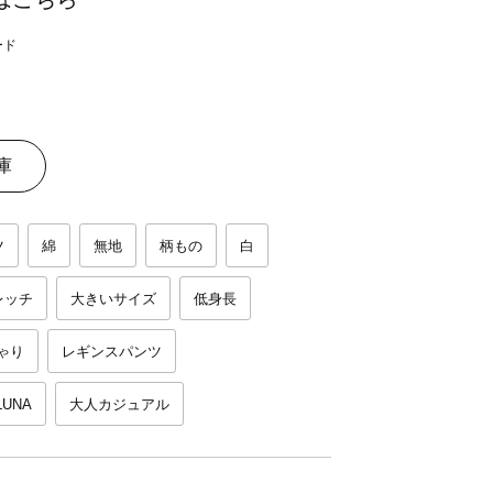
庫
ツ
綿
無地
柄もの
白
レッチ
大きいサイズ
低身長
ゃり
レギンスパンツ
LUNA
大人カジュアル