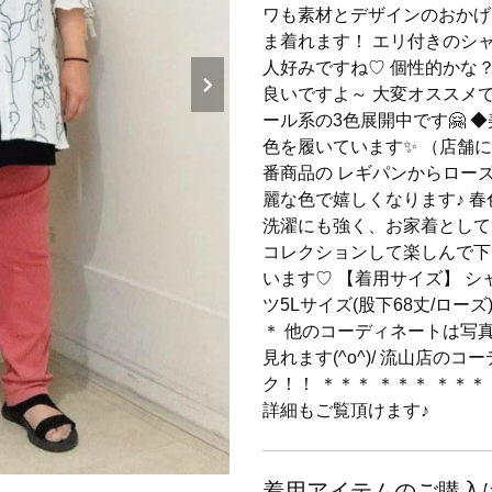
ワも素材とデザインのおかげ
ま着れます！ エリ付きのシ
人好みですね♡ 個性的かな
良いですよ～ 大変オススメです
ール系の3色展開中です🤗 
色を履いています✨ （店舗
番商品の レギパンからローズ色(
麗な色で嬉しくなります♪ 
洗濯にも強く、お家着として
コレクションして楽しんで下
います♡ 【着用サイズ】 シ
ツ5Lサイズ(股下68丈/ローズ
＊ 他のコーディネートは写
見れます(^o^)/ 流山店
ク！！ ＊＊＊ ＊＊＊ ＊＊＊
詳細もご覧頂けます♪
着用アイテムのご購入