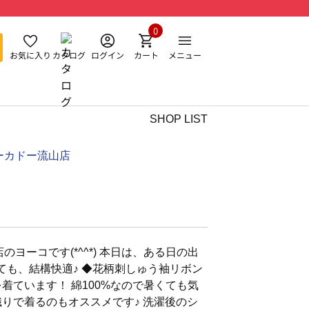
0
お気に入り
カタログ
ログイン
カート
メニュー
SHOP LIST
ーカドー流山店
のヨーコです(*^^*) 本日は、ある日の出
暑くても、結構快適♪ ◆花柄刺しゅう袖リボン
着ています！ 綿100%なので暑くても気
織りで着るのもオススメです♪ 洗濯後のシ