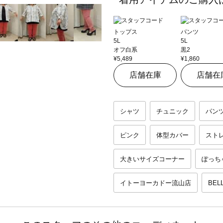
トップス
パンツ
5L
5L
オフ白系
黒2
¥5,489
¥1,860
店舗在庫
店舗在
シャツ
チュニック
パン
ピンク
体型カバー
スト
大きいサイズコーナー
ぽっち
イトーヨーカドー流山店
BEL