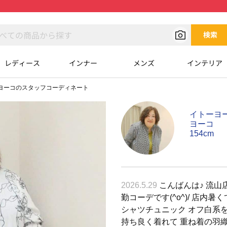
検索
レディース
インナー
メンズ
インテリア
ヨーコのスタッフコーディネート
イトーヨ
ヨーコ
154cm
2026.5.29
こんばんは♪ 流山店
勤コーデです(^o^)/ 店内
シャツチュニック オフ白系を
持ち良く着れて 重ね着の羽