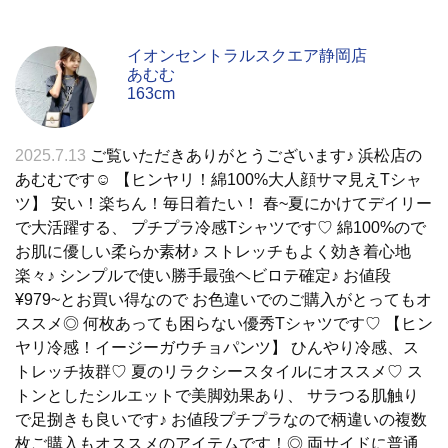
イオンセントラルスクエア静岡店
あむむ
163cm
2025.7.13
ご覧いただきありがとうございます♪ 浜松店の
あむむです☺︎︎ 【ヒンヤリ！綿100%大人顔サマ見えTシャ
ツ】 安い！楽ちん！毎日着たい！ 春~夏にかけてデイリー
で大活躍する、 プチプラ冷感Tシャツです♡ 綿100%ので
お肌に優しい柔らか素材♪ ストレッチもよく効き着心地
楽々♪ シンプルで使い勝手最強ヘビロテ確定♪ お値段
¥979~とお買い得なので お色違いでのご購入がとってもオ
ススメ◎ 何枚あっても困らない優秀Tシャツです♡ 【ヒン
ヤリ冷感！イージーガウチョパンツ】 ひんやり冷感、ス
トレッチ抜群♡ 夏のリラクシースタイルにオススメ♡ ス
トンとしたシルエットで美脚効果あり、 サラつる肌触り
で足捌きも良いです♪ お値段プチプラなので柄違いの複数
枚ご購入もオススメのアイテムです！◎ 両サイドに普通