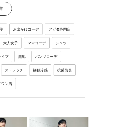
庫
準
お出かけコーデ
アピタ静岡店
大人女子
ママコーデ
シャツ
ライプ
無地
パンツコーデ
ストレッチ
接触冷感
抗菌防臭
イワン店