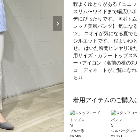
程よくゆとりがあるチュニッ
スリム〜ワイドまで幅広いボ
デにぴったりです。 ✴︎ボト
レッチ美脚パンツ】 気にな
ツ。 ニオイが気になる夏で
シルエットです。 程よいゆ
せ。 はいた瞬間ヒンヤリ冷た
用サイズ・カラー トップス:M/
ー ⭐︎アイコン（名前の横
コーディネートがご覧になれ
ら↓↓
着用アイテムのご購入
トップス
パンツ
M
S
ブルー系
シルバーグレー
¥6,589
¥2,191