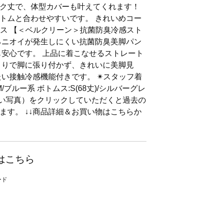
ク丈で、体型カバーも叶えてくれます！
トムと合わせやすいです。 きれいめコー
ムス 【＜ベルクリーン＞抗菌防臭冷感スト
るニオイが発生しにくい抗菌防臭美脚パン
も安心です。 上品に着こなせるストレート
とりで脚に張り付かず、きれいに美脚見
い接触冷感機能付きです。 ✴︎スタッフ着
ブルー系 ボトムス:S(68丈)/シルバーグレ
の丸い写真）をクリックしていただくと過去の
ます。 ↓↓商品詳細＆お買い物はこちらか
はこちら