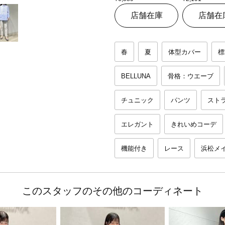
店舗在庫
店舗在
春
夏
体型カバー
標
BELLUNA
骨格：ウエーブ
チュニック
パンツ
スト
エレガント
きれいめコーデ
機能付き
レース
浜松メ
このスタッフのその他のコーディネート