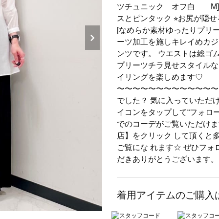
ツチュニック オフ白 M] ⭐
スとピンタック ⭐︎お尻が隠せ
[なめらか素材ゆったりプリー
ーツ加工を施しキレイめカジ
ンツです。 ウエストは総ゴ
プリーツチラ見せスタイルな
イリングを楽しめます♡
〜〜〜〜〜〜〜〜〜〜〜〜〜
でした？ 気に入っていただけ
イコンをタップして“フォロ
でのコーデがご覧いただけま
店】をクリック して頂くと
ご覧にな れます☆ ぜひフォロ
だきありがとうございます。
着用アイテムのご購入