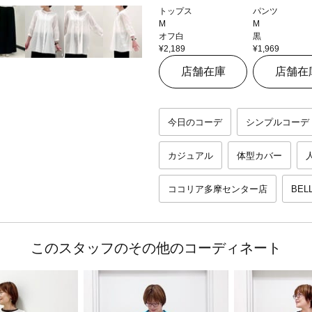
トップス
パンツ
M
M
オフ白
黒
¥2,189
¥1,969
店舗在庫
店舗在
今日のコーデ
シンプルコーデ
カジュアル
体型カバー
ココリア多摩センター店
BEL
このスタッフのその他のコーディネート