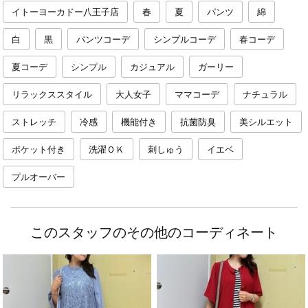
イトーヨーカドー八王子店
春
夏
パンツ
綿
白
黒
パンツコーデ
シンプルコーデ
春コーデ
夏コーデ
シンプル
カジュアル
ガーリー
リラックススタイル
大人女子
ママコーデ
ナチュラル
ストレッチ
冷感
機能付き
抗菌防臭
美シルエット
ポケット付き
洗濯ＯＫ
刺しゅう
イエベ
プルオーバー
このスタッフのその他のコーディネート