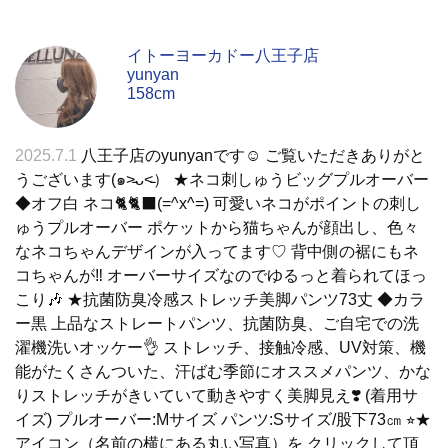
イトーヨーカドー八王子店
yunyan
158cm
2025.7.1
八王子店のyunyanです☺︎ ご覧いただきありがと
うございます(๑˃̵ᴗ˂̵） ★ネコ刺しゅうビッグプルオーバー
◆オフ白 ネコ🐈🐈‍⬛(=^x^=) 可愛いネコがポイントの刺し
ゅうプルオーバー ポケットから猫ちゃんが顔出し、色々
なネコちゃんデザインが入ってます♡ 背中側の裾にもネ
コちゃんが‼️ オーバーサイズなのでゆるっと着られてほっ
こり🎶 ★抗菌防臭冷感ストレッチ美脚パンツ73丈 ◆カラ
ー黒 上品なストレートパンツ、抗菌防臭、ご自宅での洗
濯機洗いオッケー👌 ストレッチ、接触冷感、UV対策、機
能がたくさんついた、汗ばむ季節にオススメパンツ、かな
りストレッチがきいていて動きやすく美脚見え❣️ (着用サ
イズ) プルオーバー:Mサイズ パンツ:Sサイズ/股下73㎝ ⭐︎★
アイコン（名前の横にある丸い写真）を クリックして頂