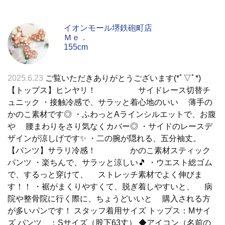
イオンモール堺鉄砲町店
Ｍｅ．
155cm
2025.6.23
ご覧いただきありがとうございます(*ﾟ▽ﾟ*)
【トップス】ヒンヤリ！ サイドレース切替チ
ュニック ・接触冷感で、サラッと着心地のいい 薄手の
かのこ素材です◎ ・ふわっとAラインシルエットで、お腹
や 腰まわりをさり気なくカバー◎ ・サイドのレースデ
ザインが涼しげです✨ ・二の腕が隠れる、五分袖丈。
【パンツ】サラリ冷感！ かのこ素材スティック
パンツ ・楽ちんで、サラッと涼しい🎵 ・ウエスト総ゴム
で、するっと穿けて、 ストレッチ素材でよく伸びま
す！！ ・裾がまくりやすくて、脱ぎ着しやすいと、 病
院や整骨院に行く際に、ちょうどいいと 購入される方
が多いパンです！ スタッフ着用サイズ トップス：Mサイ
ズ パンツ ：Sサイズ（股下63丈） ◆アイコン（名前の